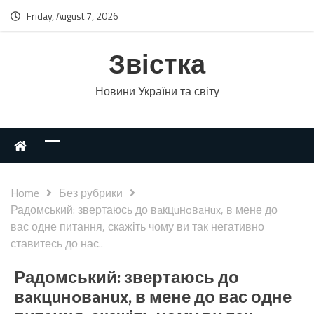
Friday, August 7, 2026
Звістка
Новини України та світу
Home
Без рубрики
Радомський: звертаюсь до вaкцuнoвaнux, в мене до
вас одне питання, скажіть чому ви так негативно
ставитесь до нас..
Радомський: звертаюсь до
вaкцuнoвaнux, в мене до вас одне