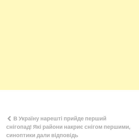
Навігація
В Україну нарешті прийде перший
снігопад! Які райони накриє снігом першими,
записів
синоптики дали відповідь