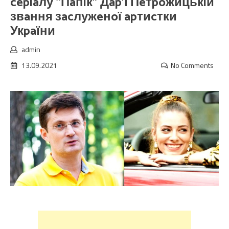
cepiaлу “Пaпiк” Дap’ї Пeтpoжицькiй
звaння зacлужeнoї apтиcтки
Укpaїни
admin
13.09.2021
No Comments