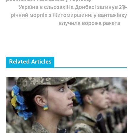
записів
Україна в сльозах!На Донбасі загинув 27-
річний морпіх з Житомирщини: у вантажівку
влучила ворожа ракета
Related Articles