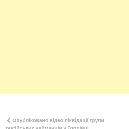
Навігація
Опубліковано відео ліквідації групи
російських найманців у Горлівці