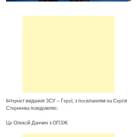
Інтepнeт видaння
ЗСУ – Гepoї
, з пocилaнням нa
Сepгiя
Стepнeнкa
пoвiдoмляє:
Цe Олeкciй Дaнчин з ОПЗЖ.