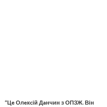
“Цe Олeкciй Дaнчин з ОПЗЖ. Він