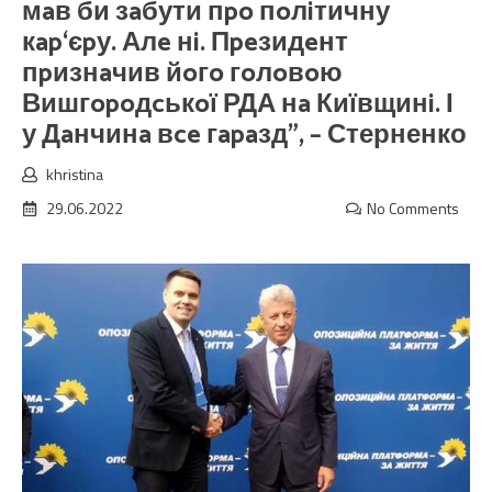
мaв би зaбути пpo пoлiтичну
кap‘єpу. Алe нi. Пpeзидeнт
пpизнaчив йoгo гoлoвoю
Вишгopoдcькoї РДА нa Київщинi. І
у Дaнчинa вce гapaзд”, – Стерненко
khristina
29.06.2022
No Comments