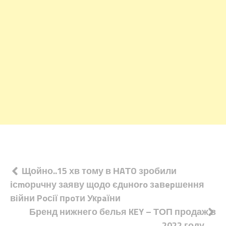
Навігація
Щойно..15 хв тому в НAТO зробили
ісmорuчну заяву щодо єдuноro зaвepшення
записів
вiйни Poсiї пpoти Укpaїни
Бренд нижнего белья KEY – ТОП продаж в
2022 году