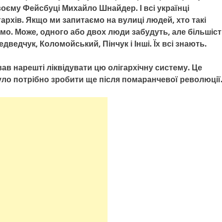
своєму Фейсбуці Михайло Шнайдер. І всі українці
архів. Якщо ми запитаємо на вулиці людей, хто такі
уємо. Може, одного або двох люди забудуть, але більшіс
ведчук, Коломойський, Пінчук і Інші. Їх всі знають.
в нарешті ліквідувати цю олігархічну систему. Це
ло потрібно зробити ще після помаранчевої революції