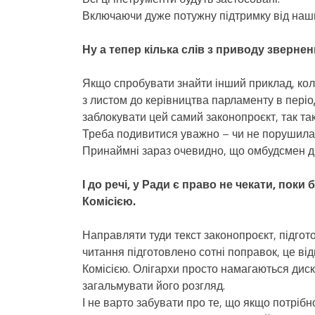
Включаючи дуже потужну підтримку від наши
Ну а тепер кілька слів з приводу зверне
Якщо спробувати знайти інший приклад, ко
з листом до керівництва парламенту в пері
заблокувати цей самий законопроєкт, так та
Треба подивитися уважно – чи не порушила
Принаймні зараз очевидно, що омбудсмен д
І до речі, у Ради є право не чекати, по
Комісією.
Направляти туди текст законопроєкт, підгот
читання підготовлено сотні поправок, це ві
Комісією. Олігархи просто намагаються диск
загальмувати його розгляд.
І не варто забувати про те, що якщо потрібн