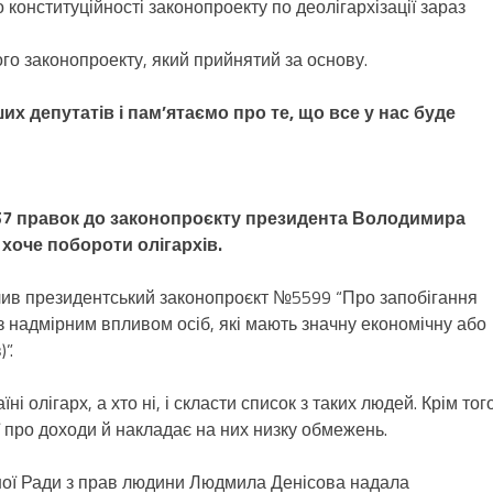
 конституційності законопроекту по деолігархізації зараз
го законопроекту, який прийнятий за основу.
х депутатів і пам’ятаємо про те, що все у нас буде
257 правок до законопроєкту президента Володимира
хоче побороти олігархів.
лив президентський законопроєкт №5599 “Про запобігання
із надмірним впливом осіб, які мають значну економічну або
”.
ні олігарх, а хто ні, і скласти список з таких людей. Крім того
ї про доходи й накладає на них низку обмежень.
ї Ради з прав людини Людмила Денісова надала