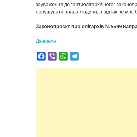
зауваження до “антиолігархічного” законопр
порушувати права людини, а відтак не має 
Законопроєкт про олігархів №5599 направ
Джерело
Facebook
Viber
WhatsApp
Telegram