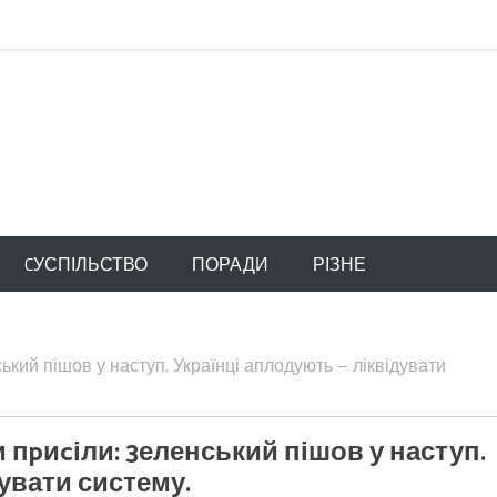
CУСПІЛЬСТВО
ПОРАДИ
РІЗНЕ
ський пішов у наступ. Українці аплодують – ліквідувати
и пpиcіли: 3еленський пішов у наступ.
дувати систему.