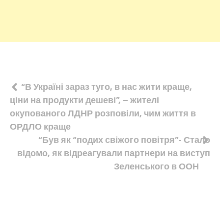
Навігація
“В Україні зараз туго, в нас жити краще,
ціни на продукти дешеві”, – жителі
записів
окупованого ЛДНР розповіли, чим життя в
ОРДЛО краще
“Був як “подих свіжого повітря”- Стало
відомо, як відреагували партнери на виступ
Зеленського в ООН