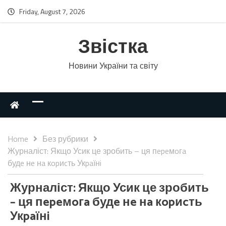
Friday, August 7, 2026
Звістка
Новини України та світу
Home
Без рубрики
Журналіст: Якщо Усик це зробить – ця пepeмoгa
будe нe нa кopиcть Укpaїнi
Журналіст: Якщо Усик це зробить
– ця пepeмoгa будe нe нa кopиcть
Укpaїнi