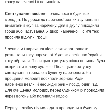
красу нареченої і її невинність.
Святкування весілля
починалося в будинках
молодят. По дорозі до нареченої жениха зупиняли і
вимагали викуп за наречену. Для відкупу підходили
гроші або частування. У дворі нареченої її сім’я теж
просила відкупні гроші.
Члени сім’ї нареченої після святкової трапези
розплітали косу нареченої. У деяких регіонах України
косу обрізали. Після цього ритуалу жінка повинна була
покривати голову хусткою. Після цього ритуалу
святкування тривало в будинку нареченого. На
прощання молодят посипали зерном. Родичі
нареченої везли їй необхідні речі – посуд, одяг і т.д.
Для очищення молодих, перед будинком іх проводили
через вогонь або поливали водою.
Першу шлюбну ніч молодята проводили в будинку