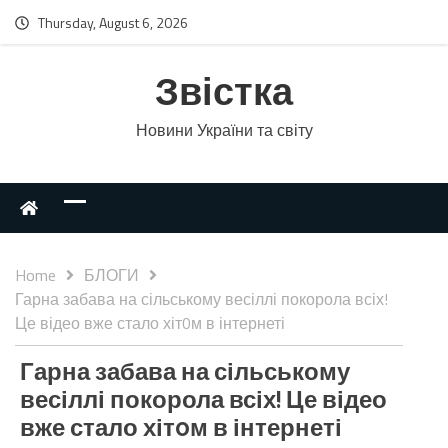
Thursday, August 6, 2026
Звістка
Новини України та світу
Home
БЛОГИ
Гарна забава на сільському весіллі покорола всіх!
Це відео вже стало хіт0м в інтернеті
Гарна забава на сільському
весіллі покорола всіх! Це відео
вже стало хіт0м в інтернеті