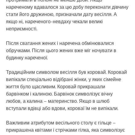
нареченому вдавалося за цю добу переконати дівчину
стати його дружиною, призначали дату весілля. А
якщо ні, нареченого-невдаху чекали великі
неприємності.
Після сватання жених і наречена обмінювалися
обручками. Після цього жених вже міг ночувати в
будинку нареченої.
Традиційним символом весілля був коровай. Коровай
випікали спеціально відібрані жінки, у яких сімейне
життя було щасливим. Коровай прикрашали
барвінком і калиною. Барвінок символізує вічну
любов, а калина – материнство. Якщо в шлюб
вступали вдівці або вдови, короваї їм не випікали.
Важливим атрибутом весільного столу є гільце –
прикрашена квітами і стрічками гілка, яка символізує