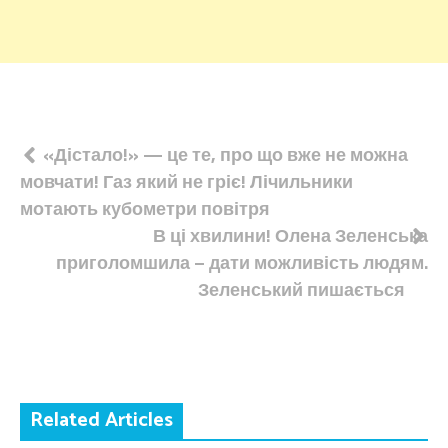
Навігація
«Дістало!» — це те, про що вже не можна
мовчати! Газ який не гріє! Лічильники
записів
мотають кубометри повітря
В ці хвилини! Олена Зеленська
приголомшила – дати можливість людям.
Зеленський пишається
Related Articles