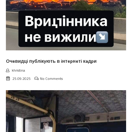
Oчeвидцi пyблiкyють в iнтepнeтi кaдpи
khristina
25.09.2025
No Comments