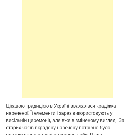
Цікавою традицією в Україні вважалася крадіжка
нареченої. Її елементи і зараз використовують у
весільній церемонії, але вже в зміненому вигляді. За
старих часів вкрадену наречену потрібно було
протримати в полоні не менше доби. Якщо