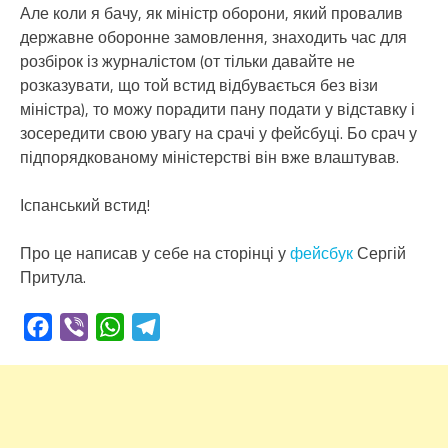
Але коли я бачу, як міністр оборони, який провалив
державне оборонне замовлення, знаходить час для
розбірок із журналістом (от тільки давайте не
розказувати, що той встид відбувається без візи
міністра), то можу порадити пану подати у відставку і
зосередити свою увагу на срачі у фейсбуці. Бо срач у
підпорядкованому міністерстві він вже влаштував.
Іспанський встид!
Про це написав у себе на сторінці у
фейсбук
Сергій
Притула.
Facebook
Viber
WhatsApp
Telegram