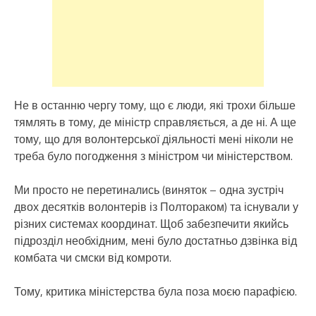
Не в останню чергу тому, що є люди, які трохи більше
тямлять в тому, де міністр справляється, а де ні. А ще
тому, що для волонтерської діяльності мені ніколи не
треба було погодження з міністром чи міністерством.
Ми просто не перетинались (виняток – одна зустріч
двох десятків волонтерів із Полтораком) та існували у
різних системах координат. Щоб забезпечити якийсь
підрозділ необхідним, мені було достатньо дзвінка від
комбата чи смски від комроти.
Тому, критика міністерства була поза моєю парафією.