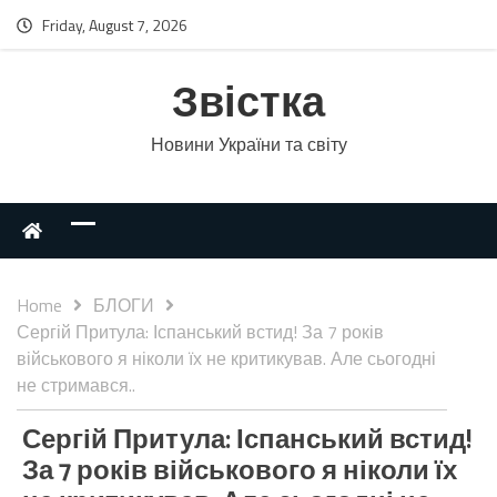
Friday, August 7, 2026
Звістка
Новини України та світу
Home
БЛОГИ
Сергій Притула: Іспанський встид! За 7 років
військового я ніколи їх не критикував. Але сьогодні
не стримався..
Сергій Притула: Іспанський встид!
За 7 років військового я ніколи їх