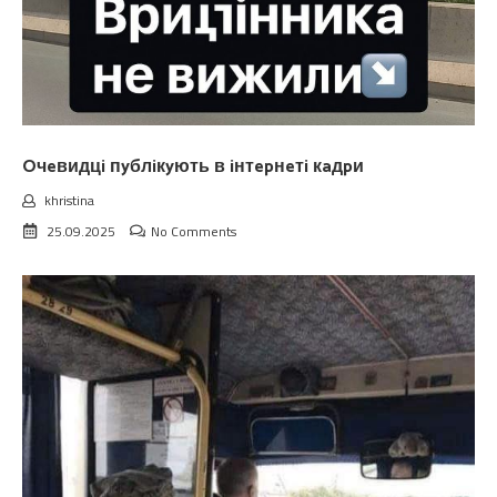
Oчeвидцi пyблiкyють в iнтepнeтi кaдpи
khristina
25.09.2025
No Comments