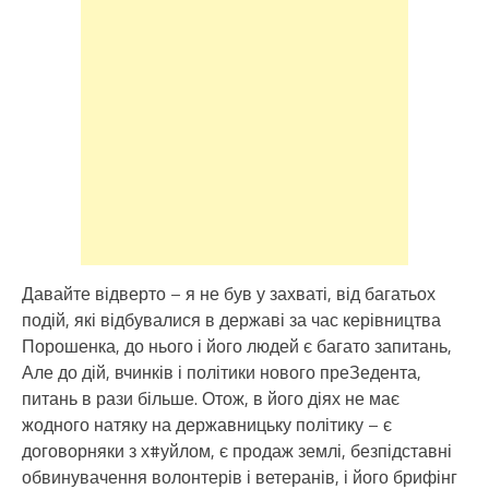
Давайте відверто – я не був у захваті, від багатьох
подій, які відбувалися в державі за час керівництва
Порошенка, до нього і його людей є багато запитань,
Але до дій, вчинків і політики нового преЗедента,
питань в рази більше. Отож, в його діях не має
жодного натяку на державницьку політику – є
договорняки з х#уйлом, є продаж землі, безпідставні
обвинувачення волонтерів і ветеранів, і його брифінг