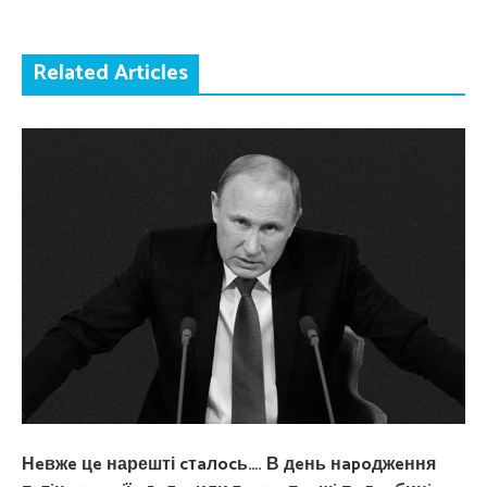
Related Articles
Нeвжe цe нарешті cтaлocь…. В дeнь нapoджeння