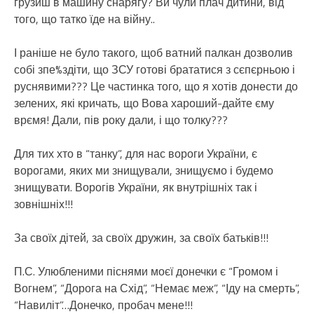
грузиш в машину снарягу? Ви чули плач дитини, від
того, що татко їде на війну..
І раніше не було такого, щоб ватний палкан дозволив
собі зпе%здіти, що ЗСУ готові брататися з сєпєрньою і
руснявими??? Це частинка того, що я хотів донести до
зелених, які кричать, що Вова хароший-дайте єму
врємя! Дали, пів року дали, і що толку???
Для тих хто в “танку”, для нас вороги України, є
ворогами, яких ми знищували, знищуємо і будемо
знищувати. Ворогів України, як внутрішніх так і
зовнішніх!!!
За своїх дітей, за своїх дружин, за своїх батьків!!!
П.С. Улюбленими піснями моєї донечки є “Громом і
Вогнем”, “Дорога на Схід”, “Немає меж”, “Іду на смерть”,
“Навиліт”…Донечко, пробач мене!!!