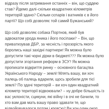
відразу після затримання останніх – він, що суддею
став? Йдемо далі-скільки квадратних кілометрів
територій здано? Скільки сєпарів і ватників є в його
партії? Що собі дозволяє той самий Бужанський?
Що собі дозволяє собака Портнов, який був
адвокатом урода яника і його посіпаки? – Він, що
приватизував ДБР, за чесність і прозорість якого
боролись наші західні партнери! Як можна було
допустити такі чорні дірки в бюджеті??? Як можна було
допустити згортання реформ в ЗСУ? Як можна
пропихати відкриття ринку – основного багацтва
Українського Народу – землі! Млять вашу, ви хоч
палець об палець вдарили, щось зробили для тієї
землі? По здачі територій – ви хоч один квадратний
кілометр території відвоювали? – ну добре більшість із
вас уклоністи, сцикуни, які війну і в очі не бачили, то
хто вам дав мать вашу право здавати те, що
відвойовувалося потом і кров*ю? Ви хоч один окоп