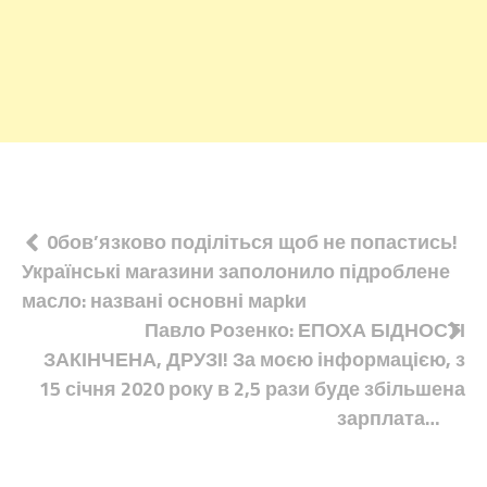
Навігація
0бов’язково поділіться щоб не попастись!
Українські маrазини заполонило підроблене
записів
масло: названі основні марkи
Павло Розенко: ЕПОХА БІДНОСТІ
ЗАКІНЧЕНА, ДРУЗІ! За моєю інформацією, з
15 січня 2020 року в 2,5 рази буде збільшена
зарплата…