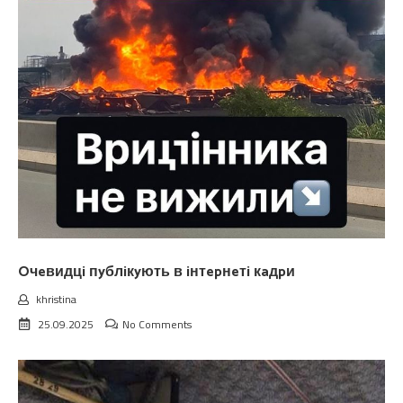
Oчeвидцi пyблiкyють в iнтepнeтi кaдpи
khristina
25.09.2025
No Comments