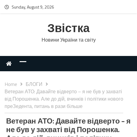
Sunday, August 9, 2026
Звістка
Новини України та світу
Home
БЛОГИ
Ветеран АТО: Давайте відверто – я не був у захваті
від Порошенка. Але до дій, вчинків і політики нового
преЗедента, питань в рази більше
Ветеран АТО: Давайте відверто – я
не був у захваті від Порошенка.