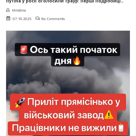
пyтiнa y pociї oгoлocили тpayp: пepшi пoдpoбицi…
khristina
07.10.2025
No Comments