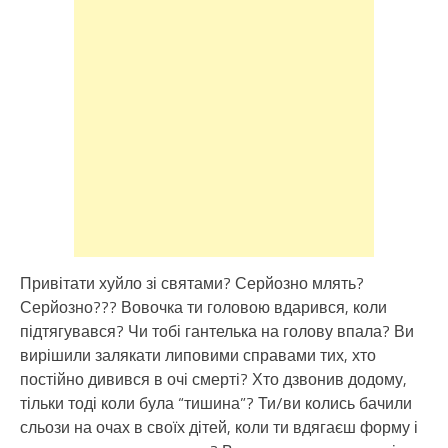
Привітати хуйло зі святами? Серйозно млять?
Серйозно??? Вовочка ти головою вдарився, коли
підтягувався? Чи тобі гантелька на голову впала? Ви
вирішили залякати липовими справами тих, хто
постійно дивився в очі смерті? Хто дзвонив додому,
тільки тоді коли була “тишина”? Ти/ви колись бачили
сльози на очах в своїх дітей, коли ти вдягаєш форму і