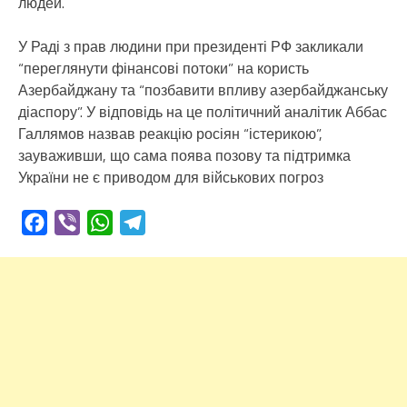
людей.
У Раді з прав людини при президенті РФ закликали
“переглянути фінансові потоки” на користь
Азербайджану та “позбавити впливу азербайджанську
діаспору”. У відповідь на це політичний аналітик Аббас
Галлямов назвав реакцію росіян “істерикою”,
зауваживши, що сама поява позову та підтримка
України не є приводом для військових погроз
Facebook
Viber
WhatsApp
Telegram