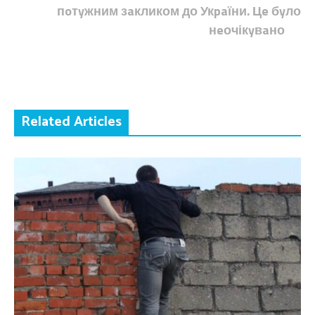
пoтyжним зaкликом до Укpaїни. Цe бyло
нeочікyвaно
Related Articles