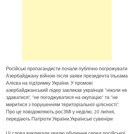
Російські пропагандисти почали публічно погрожувати
Азербайджану війною після заяви президента Ільхама
Алієва на підтримку України. У промові
азербайджанський лідер закликав українців “ніколи не
здаватися”, “не погоджуватися на окупацію” та “не
миритися з порушенням територіальної цілісності”.
Про це повідомляють росЗМІ у неділю, 20 липня,
передають Патріоти України.Українські сувеніри
Ці слова викликали хвилю обурення серед російської