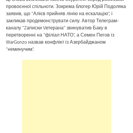
провоєнної спільноти. Зокрема блогер Юрій Подоляка
заявив, що “Алієв прийняв лінію на ескалацію”, і
закликав продемонструвати силу. Автор Телеграм-
каналу “Zаписки Vетерана” звинуватив Баку в
перетворенні на “філіал НАТО”, а Семен Пегов із
WarGonzo назвав конфлікт із Азербайджаном
“неминучим”.