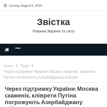
Sunday, August 9, 2026
Звістка
Новини України та світу
Home
Події
Через підтримку України: Москва скаженіє, кліврети
Путіна погрожують Азербайджану війною
Через підтримку України: Москва
скаженіє, кліврети Путіна
погрожують Азербайджану