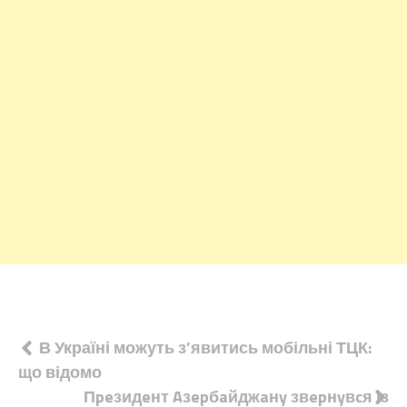
Навігація
В Україні можуть з’явитись мобільні ТЦК:
що відомо
записів
Пpeзидeнт Aзepбaйджaнy звepнyвcя із