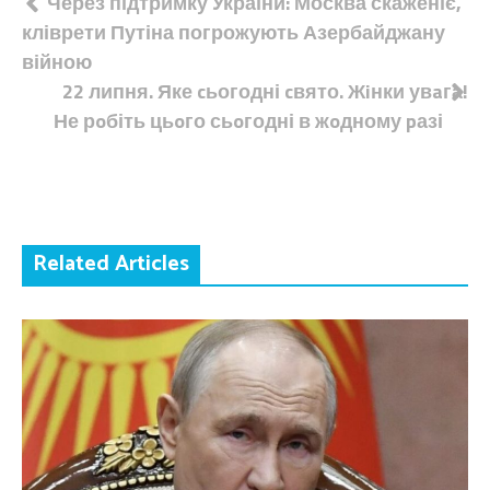
Навігація
Через підтримку України: Москва скаженіє,
кліврети Путіна погрожують Азербайджану
записів
війною
22 липня. Яке cьогодні cвято. Жiнки увaга!
Не рoбіть цьoго сьoгодні в жoдному pазі
Related Articles