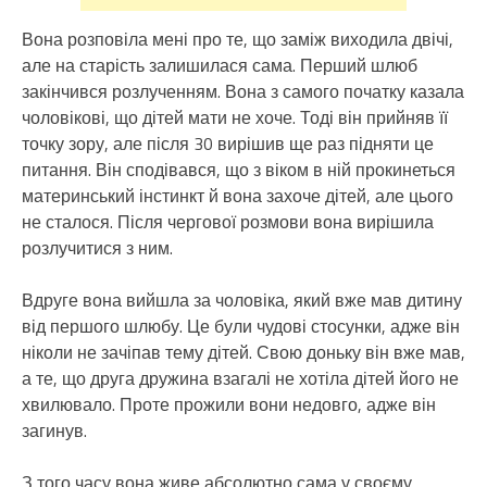
Вона розповіла мені про те, що заміж виходила двічі,
але на старість залишилася сама. Перший шлюб
закінчився розлученням. Вона з самого початку казала
чоловікові, що дітей мати не хоче. Тоді він прийняв її
точку зору, але після 30 вирішив ще раз підняти це
питання. Він сподівався, що з віком в ній прокинеться
материнський інстинкт й вона захоче дітей, але цього
не сталося. Після чергової розмови вона вирішила
розлучитися з ним.
Вдруге вона вийшла за чоловіка, який вже мав дитину
від першого шлюбу. Це були чудові стосунки, адже він
ніколи не зачіпав тему дітей. Свою доньку він вже мав,
а те, що друга дружина взагалі не хотіла дітей його не
хвилювало. Проте прожили вони недовго, адже він
загинув.
З того часу вона живе абсолютно сама у своєму