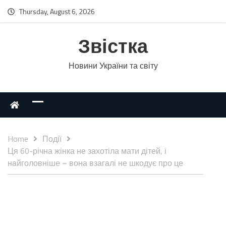
Thursday, August 6, 2026
Звістка
Новини України та світу
Home
Події
Ця 60-річна жінка не захотіла мати дітей, і
найголовніше – вона взагалі не шкодує про це