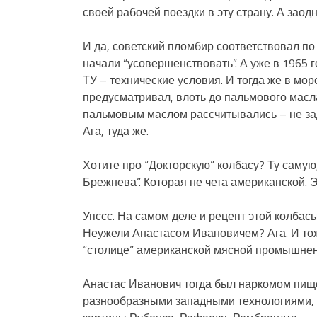
своей рабочей поездки в эту страну. А заод
И да, советский пломбир соответствовал по
начали “усовершенствовать”. А уже в 1965
ТУ – технические условия. И тогда же в мо
предусматривал, влоть до пальмового мас
пальмовым маслом рассчитывались – не за
Ага, туда же.
Хотите про “Докторскую” колбасу? Ту самую
Брежнева”. Которая не чета американской. Э
Упссс. На самом деле и рецепт этой колбас
Неужели Анастасом Ивановичем? Ага. И тоже
“столице” американской мясной промышнен
Анастас Иванович тогда был наркомом пищ
разнообразными западными технологиями, 