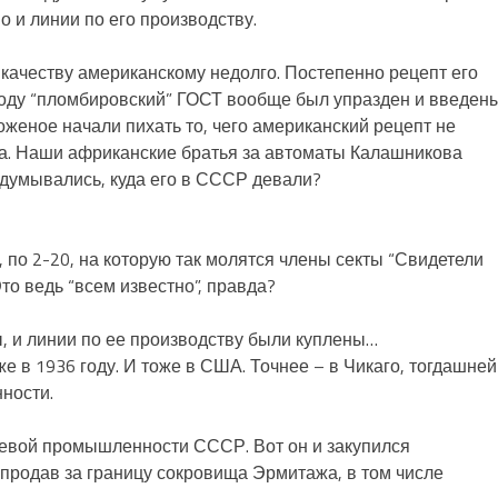
но и линии по его производству.
 качеству американскому недолго. Постепенно рецепт его
 году “пломбировский” ГОСТ вообще был упразден и введен
роженое начали пихать то, чего американский рецепт не
ла. Наши африканские братья за автоматы Калашникова
думывались, куда его в СССР девали?
, по 2-20, на которую так молятся члены секты “Свидетели
то ведь “всем известно”, правда?
ы, и линии по ее производству были куплены…
 в 1936 году. И тоже в США. Точнее – в Чикаго, тогдашней
ности.
евой промышленности СССР. Вот он и закупился
продав за границу сокровища Эрмитажа, в том числе