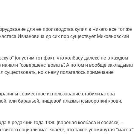
оборудование для ее производства купил в Чикаго все тот же
Анастаса Ивчановича до сих пор существует Микояновский
рскую” (опустим тот факт, что колбасу далеко не в каждом
е начали “совершенствовать”. А потом и вообще закладыват
л существовать, но к нему полагалось примечание.
баранины совместное использование стабилизатора
ой, или бараньей, пищевой плазмы (сыворотки) крови,
да в редакции года 1980 (вареная колбаса и сосиски) –
витого социализма”. Знаете, что такое упомянутая “масса”