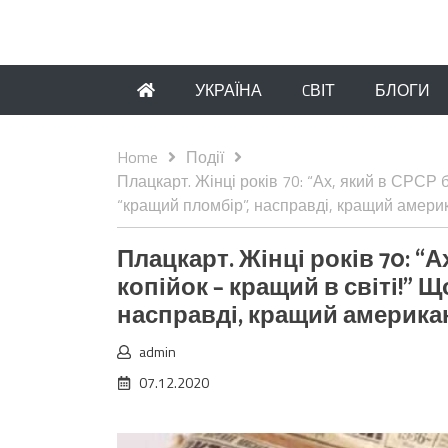
УКРАЇНА
CВІТ
БЛОГИ
Home
Події
Плацкарт. Жінці років 70: “Ах, який в СРСР 
“кращий пломбір”, насправді, кращий амери
Плацкарт. Жінці років 70: “
копійок – кращий в світі!” 
насправді, кращий америка
admin
07.12.2020