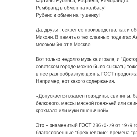
картины Рубенса, Рафаеля, Рембрандта.
Рембранд в обмен на колбасу!
Рубенс в обмен на тушенку!
Да, друзья, секрет ее производства, как и 
Микоян. В память о тех славных подвигах 
мясокомбинат в Москве.
Вот только недолго музыка играла, и “Докто
советском городе можно было сыскать) тож
в нее разнообразную дрянь. ГОСТ продолжа
Например, вот какого содержания:
«Допускается взамен говядины, свинины, 
белкового, массы мясной говяжьей или свин
крахмала или муки пшеничной».
Это – знаменитый ГОСТ 23670-79 от 1979 го
благословенные “брежневские” времена “раз