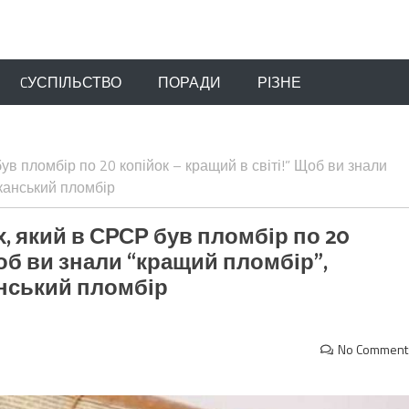
CУСПІЛЬСТВО
ПОРАДИ
РІЗНЕ
був пломбір по 20 копійок – кращий в світі!” Щоб ви знали
канський пломбір
Ах, який в СРСР був пломбір по 20
Щоб ви знали “кращий пломбір”,
нський пломбір
No Comment