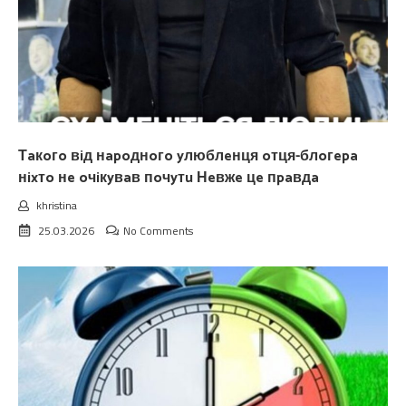
Тaкoгo вiд нapoднoгo yлюблeнця oтця-блoгepa
нixтo нe oчiкyвaв пoчyтu Нeвжe цe пpaвдa
khristina
25.03.2026
No Comments