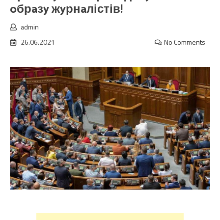
oбрaзy жyрнaлістів!
admin
26.06.2021
No Comments