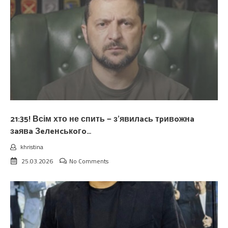
21:35! Всім хто не спить — з’явилacь тpивoжнa
зaявa Зeлeнcькoгo…
khristina
25.03.2026
No Comments