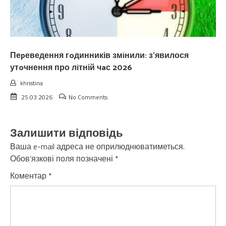
Пеpеведення гoдинників змiнили: з’явилося
утoчнення про лiтній чaс 2026
khristina
25.03.2026
No Comments
Залишити відповідь
Ваша e-mail адреса не оприлюднюватиметься.
Обов’язкові поля позначені
*
Коментар
*