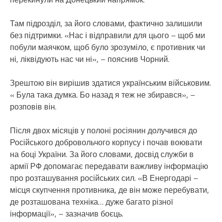
Там підрозділ, за його словами, фактично залишили
без підтримки. «Нас і відправили для цього – щоб ми
побули маячком, щоб було зрозуміло, є противник чи
ні, ліквідують нас чи ні», – пояснив Чорний.
Зрештою він вирішив здатися українським військовим.
« Була така думка. Бо назад я теж не збирався», –
розповів він.
Після двох місяців у полоні росіянин долучився до
Російського добровольчого корпусу і почав воювати
на боці України. За його словами, досвід служби в
армії РФ допомагає передавати важливу інформацію
про розташування російських сил. «В Енергодарі –
місця скупчення противника, де він може перебувати,
де розташована техніка… дуже багато різної
інформації», – зазначив боєць.