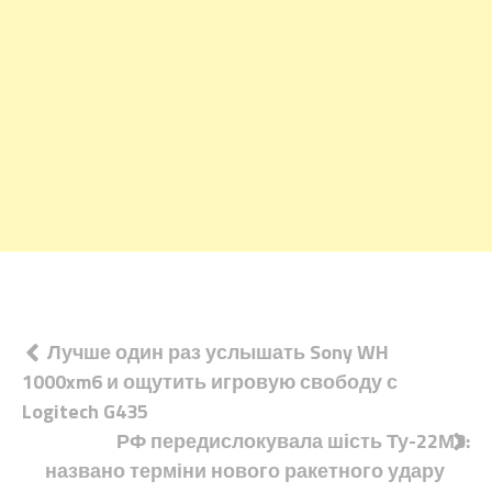
Навігація
Лучше один раз услышать Sony WH
1000xm6 и ощутить игровую свободу с
записів
Logitech G435
РФ передислокувала шість Ту-22М3:
названо терміни нового ракетного удару