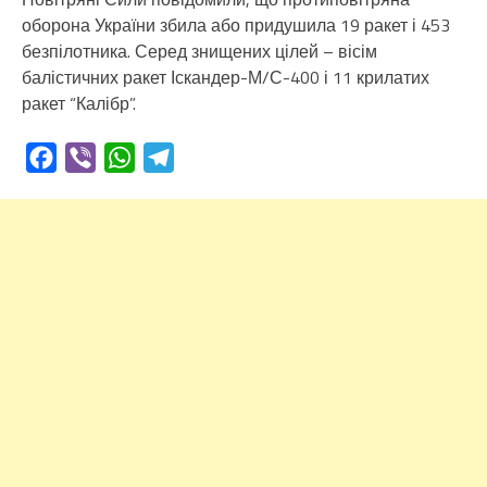
оборона України збила або придушила 19 ракет і 453
безпілотника. Серед знищених цілей – вісім
балістичних ракет Іскандер-М/С-400 і 11 крилатих
ракет “Калібр”.
Facebook
Viber
WhatsApp
Telegram