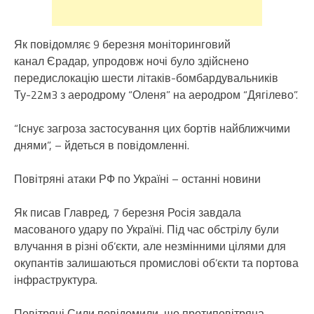
Як повідомляє 9 березня моніторинговий
канал Єрадар, упродовж ночі було здійснено
передислокацію шести літаків-бомбардувальників
Ту-22м3 з аеродрому “Оленя” на аеродром “Дягілево”.
“Існує загроза застосування цих бортів найближчими
днями”, – йдеться в повідомленні.
Повітряні атаки РФ по Україні – останні новини
Як писав Главред, 7 березня Росія завдала
масованого удару по Україні. Під час обстрілу були
влучання в різні об’єкти, але незмінними цілями для
окупантів залишаються промислові об’єкти та портова
інфраструктура.
Повітряні Сили повідомили, що протиповітряна