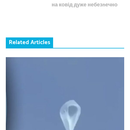
на ковід дуже небезnечно
Related Articles