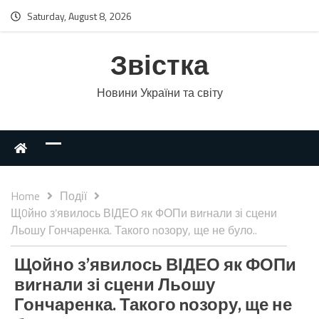
Saturday, August 8, 2026
Звістка
Новини України та світу
Home
Події
Щ0йно з’явилось ВІДЕО як ФОПи виrнали зі сцени
Льошу Гончаренка. Такого nозору, ще не було..
Щ0йно з’явилось ВІДЕО як ФОПи
виrнали зі сцени Льошу
Гончаренка. Такого nозору, ще не