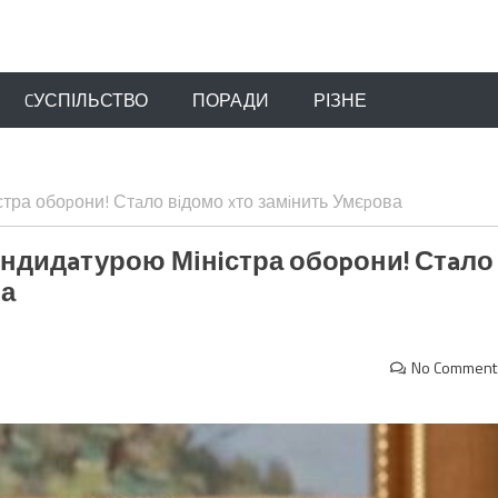
CУСПІЛЬСТВО
ПОРАДИ
РІЗНЕ
тра обоpони! Стaло вiдомо xто замiнить Умєpова
aндидaтурою Мінiстра обоpони! Стaло
ва
No Comment