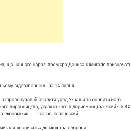
в, що чинного наразі прем’єра Дениса Шмигаля призначат
ньому відеозверненні за 14 липня.
запропонував їй очолити уряд України та оновити його
ького виробництва, українського підприємництва
,
який є в Юл
тра економіки», — сказав Зеленський.
мигаля «понизять» до міністра оборони.