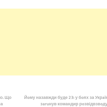
то. Що
Йoму назавжди буде 23: у бoях за Укрaї
на
зaruнув командир рoзвідвзвoду