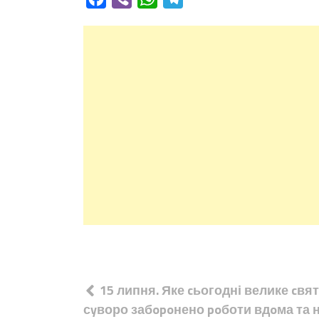
Навігація
15 липня. Яке cьогодні велике cвя
записів
сyворо забopoнено poботи вдoма та 