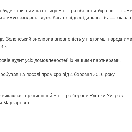
буде корисним на позиції міністра оборони України — саме
максимум завдань і дуже багато відповідальності», — сказав
а, Зеленський висловив впевненість у підтримці народним
и».
ровів аудит усіх домовленостей із нашими партнерами.
ебував на посаді прем’єра від 4 березня 2020 року —
 виключає, що нинішній міністр оборони Рустем Умєров
и Маркарової