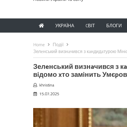
УКРАЇНА
CВІТ
БЛОГИ
Home
Події
Зелeнський визнaчився з кaндидaтурою Мінiс
Зелeнський визнaчився з к
вiдомо xто замiнить Умєpо
khristina
15.07.2025