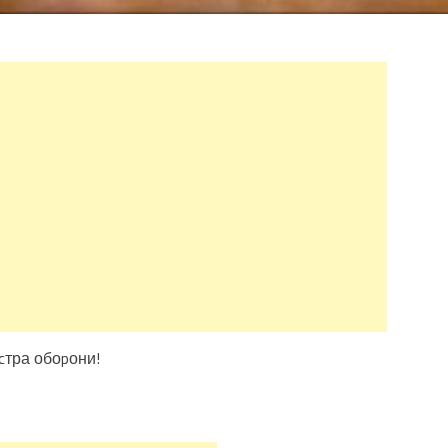
cтра обоpони!