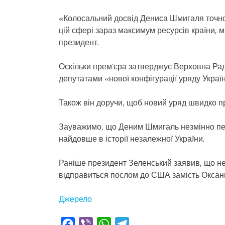
«Колосальний досвід Дениса Шмигаля точно 
цій сфері зараз максимум ресурсів країни, 
президент.
Оскільки прем’єра затверджує Верховна Рад
депутатами «нової конфігурації уряду Україн
Також він доручи, щоб новий уряд швидко п
Зауважимо, що Деним Шмигаль незмінно пер
найдовше в історії незалежної України.
Раніше президент Зеленський заявив, що не
відправиться послом до США замість Оксан
Джерело
Facebook
Viber
WhatsApp
Telegram