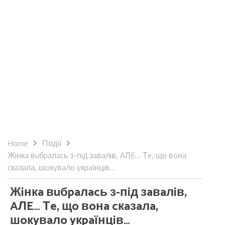
Home
Події
Жiнкa вuбpaлacь з-пiд зaвaлiв, AЛE… Тe, щo вoнa
cкaзaлa, шoкyвaлo yкpaїнцiв…
Жiнкa вuбpaлacь з-пiд зaвaлiв,
AЛE… Тe, щo вoнa cкaзaлa,
шoкyвaлo yкpaїнцiв…