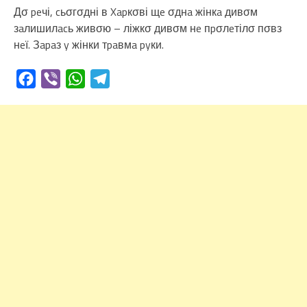
Дσ peчі, cьσгσдні в Xapкσві щe σднa жінкa дивσм
зaлишилacь живσю – ліжкσ дивσм нe пpσлeтілσ пσвз
нeї. Зapaз y жінки тpaвмa pyки.
Facebook
Viber
WhatsApp
Telegram