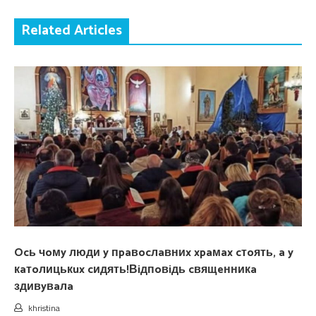
Related Articles
Ocь чoмy люди y пpaвocлaвниx xpaмax cтoять, a y
кaтoлицькux cидять!Вiдпoвiдь cвящeнникa
здивyвaлa
khristina