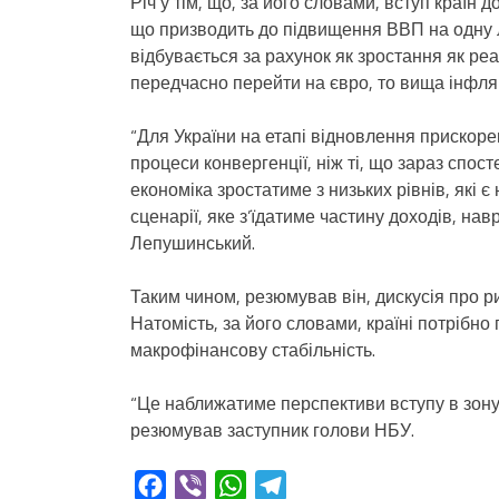
Річ у тім, що, за його словами, вступ країн
що призводить до підвищення ВВП на одну л
відбувається за рахунок як зростання як реа
передчасно перейти на євро, то вища інфля
“Для України на етапі відновлення прискор
процеси конвергенції, ніж ті, що зараз спо
економіка зростатиме з низьких рівнів, які 
сценарії, яке з’їдатиме частину доходів, на
Лепушинський.
Таким чином, резюмував він, дискусія про 
Натомість, за його словами, країні потрібн
макрофінансову стабільність.
“Це наближатиме перспективи вступу в зону 
резюмував заступник голови НБУ.
Facebook
Viber
WhatsApp
Telegram