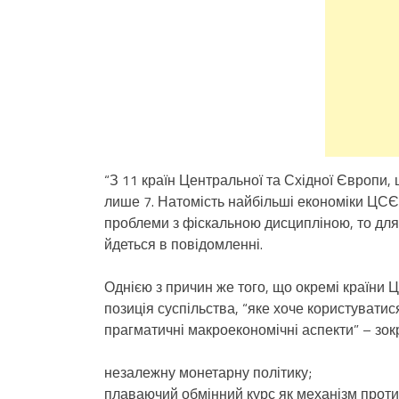
“З 11 країн Центральної та Східної Європи,
лише 7. Натомість найбільші економіки ЦСЄ 
проблеми з фіскальною дисципліною, то для 
йдеться в повідомленні.
Однією з причин же того, що окремі країни
позиція суспільства, “яке хоче користуватис
прагматичні макроекономічні аспекти” – зок
незалежну монетарну політику;
плаваючий обмінний курс як механізм проти