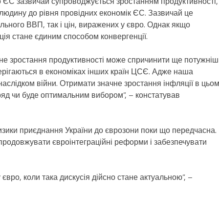
 до ЄС зазвичай супроводжується зростанням продуктивності,
юдину до рівня провідних економік ЄС. Зазвичай це
льного ВВП, так і цін, виражених у євро. Однак якщо
ція стане єдиним способом конвергенції.
ене зростання продуктивності може спричинити ще потужніш
стерігаються в економіках інших країн ЦСЄ. Адже наша
є наслідком війни. Отримати значне зростання інфляції в цьо
вряд чи буде оптимальним вибором”, – констатував
ризики приєднання України до єврозони поки що передчасна.
о продовжувати євроінтеграційні реформи і забезпечувати
євро, коли така дискусія дійсно стане актуальною”, –