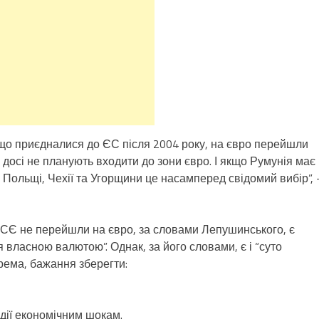
 що приєдналися до ЄС після 2004 року, на євро перейшли
досі не планують входити до зони євро. І якщо Румунія має
Польщі, Чехії та Угорщини це насамперед свідомий вибір”, 
 ЦСЄ не перейшли на євро, за словами Лепушинського, є
я власною валютою”. Однак, за його словами, є і “суто
рема, бажання зберегти:
дії економічним шокам.