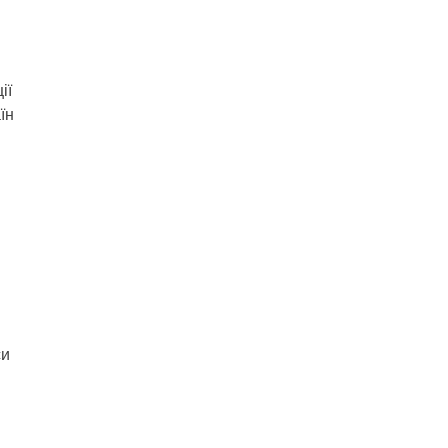
ії
їн
си