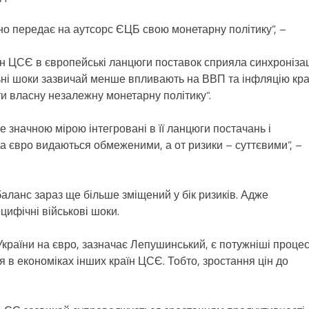
но передає на аутсорс ЄЦБ свою монетарну політику”, –
аїн ЦСЄ в європейські ланцюги поставок сприяла синхронізац
льні шоки зазвичай менше впливають на ВВП та інфляцію кра
и власну незалежну монетарну політику“.
е значною мірою інтегровані в її ланцюги постачань і
на євро видаються обмеженими, а от ризики – суттєвими”, –
 баланс зараз ще більше зміщений у бік ризиків. Адже
цифічні військові шоки.
раїни на євро, зазначає Лепушинський, є потужніші проце
ься в економіках інших країн ЦСЄ. Тобто, зростання цін до