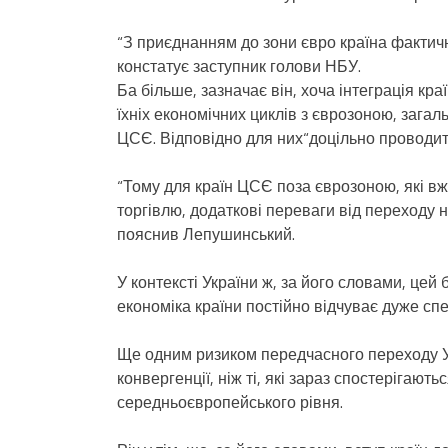
“З приєднанням до зони євро країна фактич
констатує заступник голови НБУ.
Ба більше, зазначає він, хоча інтеграція кр
їхніх економічних циклів з єврозоною, зага
ЦСЄ. Відповідно для них“доцільно проводит
“Тому для країн ЦСЄ поза єврозоною, які вж
торгівлю, додаткові переваги від переходу 
пояснив Лепушинський.
У контексті України ж, за його словами, цей
економіка країни постійно відчуває дуже спе
Ще одним ризиком передчасного переходу Ук
конвергенції, ніж ті, які зараз спостерігают
середньоєвропейського рівня.