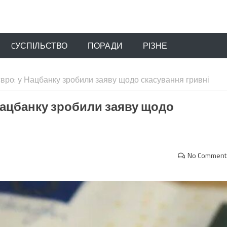
CУСПІЛЬСТВО
ПОРАДИ
РІЗНЕ
євро: у Нацбанку зробили заяву щодо скасування гривні
 Нацбанку зробили заяву щодо
No Comment