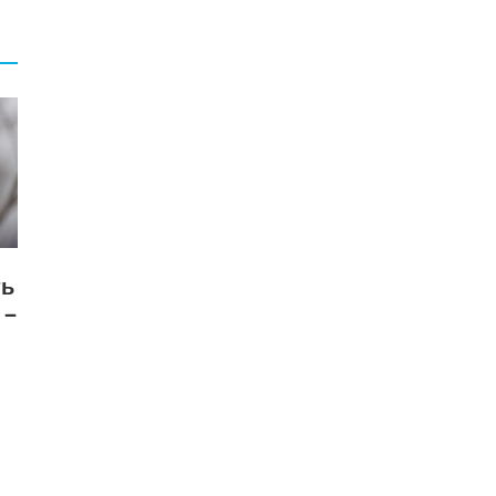
ть
 —