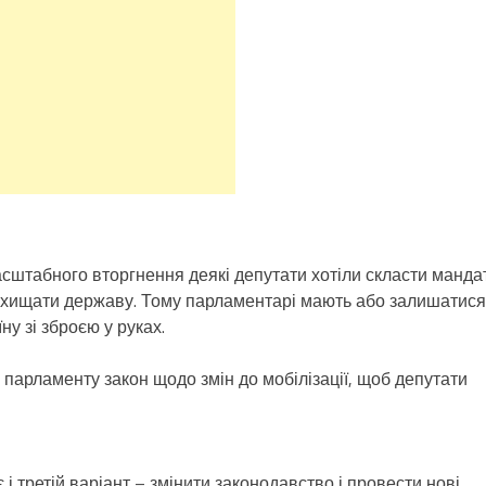
сштабного вторгнення деякі депутати хотіли скласти мандат
ахищати державу. Тому парламентарі мають або залишатися 
у зі зброєю у руках.
парламенту закон щодо змін до мобілізації, щоб депутати
і третій варіант – змінити законодавство і провести нові