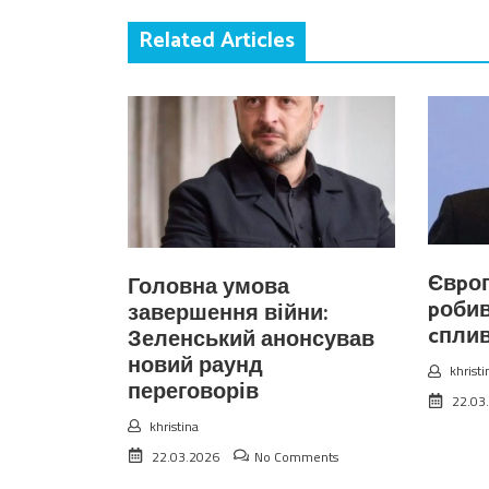
Related Articles
Євpоп
Головна умова
pобив
завершення війни:
cплив
Зеленський анонсував
новий раунд
khristi
переговорів
22.03
khristina
22.03.2026
No Comments