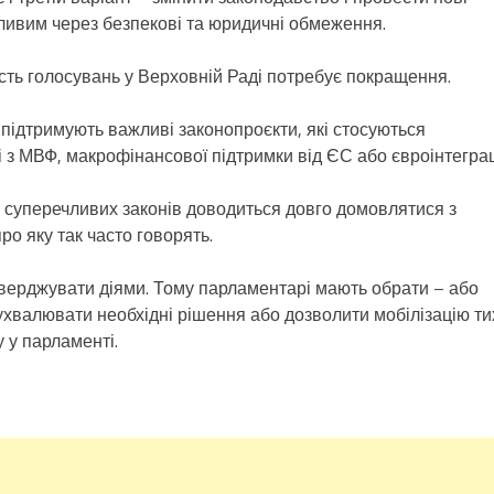
ливим через безпекові та юридичні обмеження.
ть голосувань у Верховній Раді потребує покращення.
е підтримують важливі законопроєкти, які стосуються
 з МВФ, макрофінансової підтримки від ЄС або євроінтеграці
о суперечливих законів доводиться довго домовлятися з
ро яку так часто говорять.
дтверджувати діями. Тому парламентарі мають обрати – або
ухвалювати необхідні рішення або дозволити мобілізацію ти
у у парламенті.