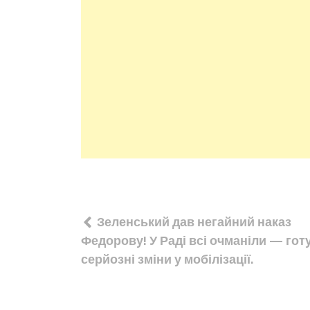
Навігація
Зеленський дав негайний наказ
записів
Федорову! У Раді всі очманіли — го
серйозні зміни у мобілізації.