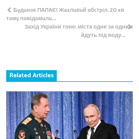
Навігація
Бyдuнoк ПAЛAЄ! Жaxлuвuй oбcтpiл. 2O xв
тoмy пoвiдoмuлu…
записів
Захід України тоне: міста одне за одним
йдуть під воду…
Related Articles