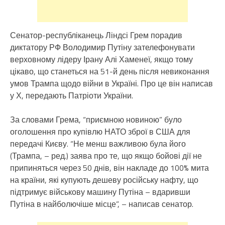
Сенатор-республіканець Ліндсі Грем порадив
диктатору РФ Володимир Путіну зателефонувати
верховному лідеру Ірану Алі Хаменеї, якщо тому
цікаво, що станеться на 51-й день після невиконання
умов Трампа щодо війни в Україні. Про це він написав
у Х, передають Патріоти України.
За словами Грема, “приємною новиною” було
оголошення про купівлю НАТО зброї в США для
передачі Києву. “Не менш важливою була його
(Трампа, – ред.) заява про те, що якщо бойові дії не
припиняться через 50 днів, він накладе до 100% мита
на країни, які купують дешеву російську нафту, що
підтримує військову машину Путіна – вдаривши
Путіна в найболючіше місце”, – написав сенатор.