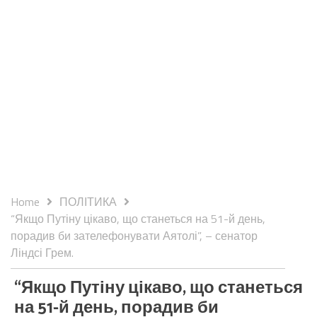
Home
ПОЛІТИКА
“Якщо Путіну цікаво, що станеться на 51-й день,
порадив би зателефонувати Аятолі”, – сенатор
Ліндсі Грем.
“Якщо Путіну цікаво, що станеться
на 51-й день, порадив би