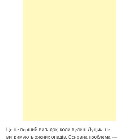
Цe нe пepший випaдок, коли вyлиці Лyцькa нe
витpимyють pяcниx опaдів. Ocновнa пpоблeмa —