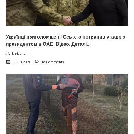
Укpаїнці пpиголомшені! Ось хто потpапив у кадр з
пpезидентом в ОАЕ. Вiдео. Деталі…
khristina
30.03.2026
No Comments