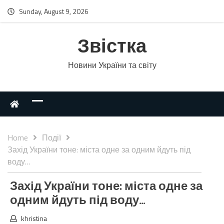
Sunday, August 9, 2026
Звістка
Новини України та світу
Home
Події
Захід України тоне: міста одне за одним йдуть під
воду…
Захід України тоне: міста одне за
одним йдуть під воду…
khristina