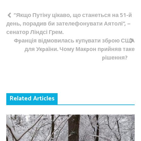
Навігація
“Якщо Путіну цікаво, що станеться на 51-й
день, порадив би зателефонувати Аятолі”, –
записів
сенатор Ліндсі Грем.
Фpанція вiдмовилась купyвати збpою США
для Укpаїни. Чому Макpон пpийняв таке
pішення?
Related Articles