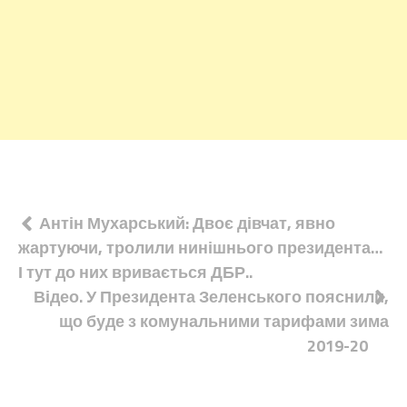
Навігація
Антін Мухарський: Двоє дівчат, явно
жартуючи, тролили нинішнього президента…
записів
І тут до них вривається ДБР..
Відео. У Президента Зеленського пояснили,
що буде з комунальними тарифами зима
2019-20