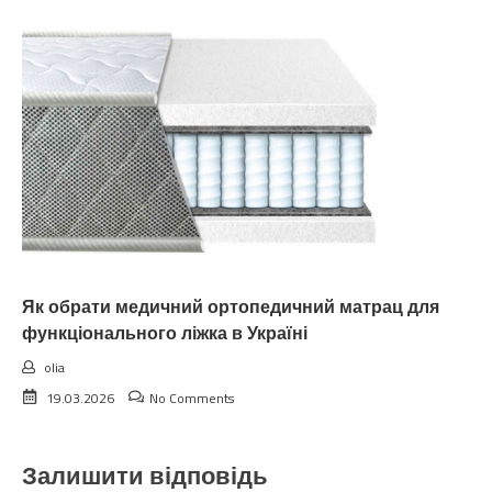
Як обрати медичний ортопедичний матрац для
функціонального ліжка в Україні
olia
19.03.2026
No Comments
Залишити відповідь