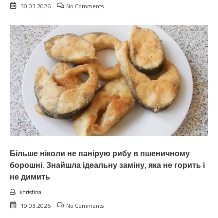
30.03.2026
No Comments
Більше ніколи не панірую рибу в пшеничному
борошні. Знайшла ідеальну заміну, яка не горить і
не димить
khristina
19.03.2026
No Comments