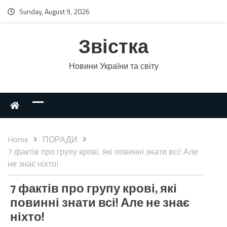
Sunday, August 9, 2026
Звістка
Новини України та світу
Home
ПОРАДИ
7 фактів про групу крові, які повинні знати всі! Але
не знає ніхто!
7 фактів про групу крові, які
повинні знати всі! Але не знає
ніхто!