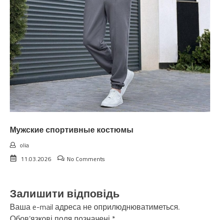
Мужские спортивные костюмы
olia
11.03.2026
No Comments
Залишити відповідь
Ваша e-mail адреса не оприлюднюватиметься.
Обов’язкові поля позначені
*