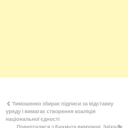
Навігація
Тимошенко збирає підписи за відставку
уряду і вимагає створення коаліція
записів
національної єдності
Поверталися з Бахмyта вимучені. Заїхали