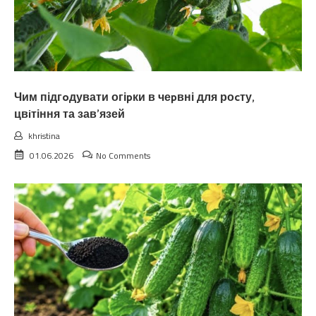
Чим підгoдувати огіpки в чеpвні для роcту,
цвiтіння та зав’язей
khristina
01.06.2026
No Comments