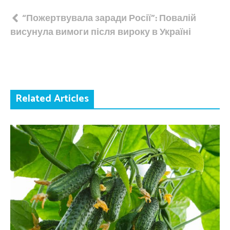
Навігація
“Пожертвувала заради Росії”: Повалій
висунула вимоги після вироку в Україні
записів
Related Articles