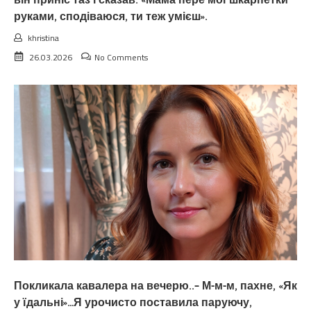
він приніс таз і сказав: «Мама пере мої шкарпетки
руками, сподіваюся, ти теж умієш».
khristina
26.03.2026
No Comments
Покликала кавалера на вечерю..– М-м-м, пахне, «Як
у їдальні»…Я урочисто поставила паруючу,