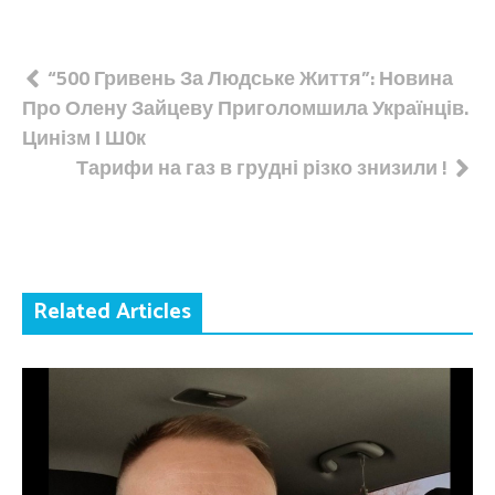
Навігація
“500 Гривень За Людське Життя”: Новина
Про Олену Зайцеву Приголомшила Українців.
записів
Цинізм І Ш0к
Тарифи на газ в грудні різко знизили !
Related Articles