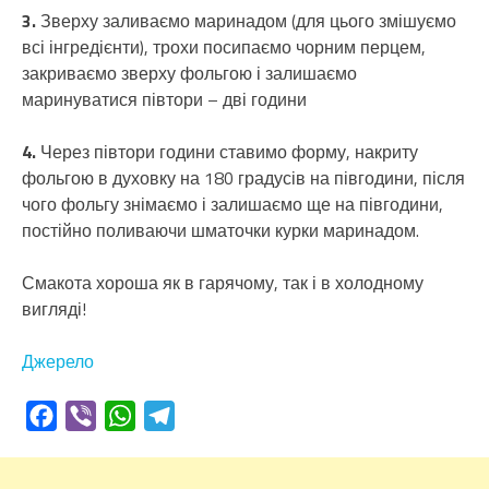
3.
Зверху заливаємо маринадом (для цього змішуємо
всі інгредієнти), трохи посипаємо чорним перцем,
закриваємо зверху фольгою і залишаємо
маринуватися півтори – дві години
4.
Через півтори години ставимо форму, накриту
фольгою в духовку на 180 градусів на півгодини, після
чого фольгу знімаємо і залишаємо ще на півгодини,
постійно поливаючи шматочки курки маринадом.
Смакота хороша як в гарячому, так і в холодному
вигляді!
Джерело
Facebook
Viber
WhatsApp
Telegram