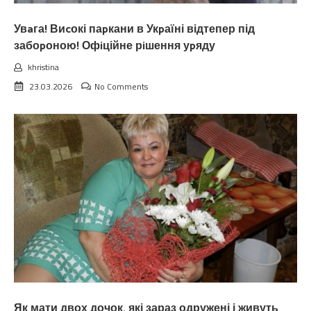
Увaга! Виcокі паpкани в Укpаїні відтепер під
забоpоною! Офiційне рiшення уpяду
khristina
23.03.2026
No Comments
Як мати двох дочок, які зараз одружені і живуть