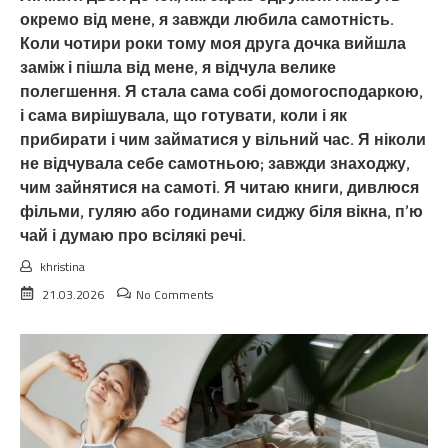
окремо від мене, я завжди любила самотність.
Коли чотири роки тому моя друга дочка вийшла
заміж і пішла від мене, я відчула велике
полегшення. Я стала сама собі домогосподаркою,
і сама вирішувала, що готувати, коли і як
прибирати і чим займатися у вільний час. Я ніколи
не відчувала себе самотньою; завжди знаходжу,
чим зайнятися на самоті. Я читаю книги, дивлюся
фільми, гуляю або годинами сиджу біля вікна, п’ю
чай і думаю про всілякі речі.
khristina
21.03.2026
No Comments