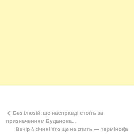
Навігація
Без ілюзій: що насправді стоїть за
призначенням Буданова…
записів
Вeчip 4 ciчня! Xтo щe нe cпить — термінова