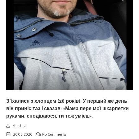
З’їхалися з хлопцем (28 років). У перший же день
він приніс таз і сказав: «Мама пере мої шкарпетки
руками, сподіваюся, ти теж умієш».
khristina
26.03.2026
No Comments