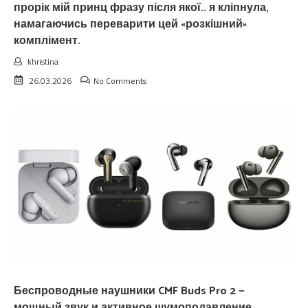
прорік мій принц фразу після якої.. я кліпнула,
намагаючись переварити цей «розкішний»
комплімент.
khristina
26.03.2026
No Comments
Беспроводные наушники CMF Buds Pro 2 —
мощный звук и активное шумоподавление