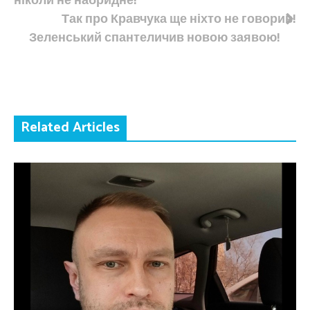
записів
Так про Кравчука ще ніхто не говорив!
Зеленський спантеличив новою заявою!
Related Articles