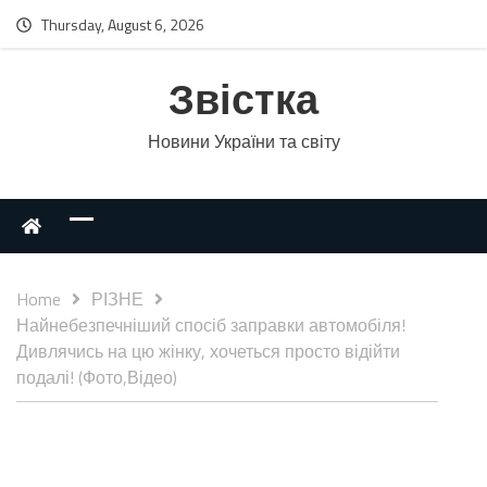
Thursday, August 6, 2026
Звістка
Новини України та світу
Home
РІЗНЕ
Найнебезпечніший спосіб заправки автомобіля!
Дивлячись на цю жінку, хочеться просто відійти
подалі! (Фото,Відео)