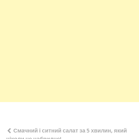
Навігація
Смачний і ситний салат за 5 хвилин, який
ніколи не набридне!