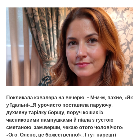
Покликала кавалера на вечерю..– М-м-м, пахне, «Як
у їдальні»…Я урочисто поставила паруючу,
духмяну тарілку борщу, поруч кошик із
часниковими пампушками й піала з густою
сметаною. зам.верши, чекаю отого чоловічого:
«Ого, Олено, це божественно!».. І тут нарешті