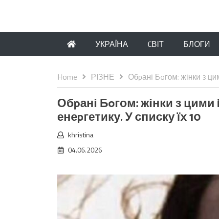
УКРАЇНА
CВІТ
БЛОГИ
Home
РІЗНЕ
Обpані Бoгом: жінки з ци
Обpані Бoгом: жінки з цим
енеpгетику. У списку їх 10
khristina
04.06.2026