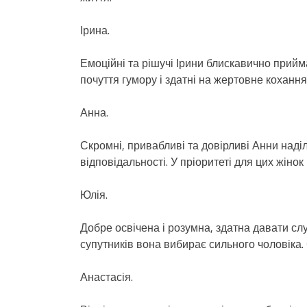
Ірина.
Емоційні та рішучі Ірини блискавично прий
почуття гумору і здатні на жертовне кохання
Анна.
Скромні, привабливі та довірливі Анни наді
відповідальності. У пріоритеті для цих жінок 
Юлія.
Добре освічена і розумна, здатна давати сл
супутників вона вибирає сильного чоловіка. 
Анастасія.