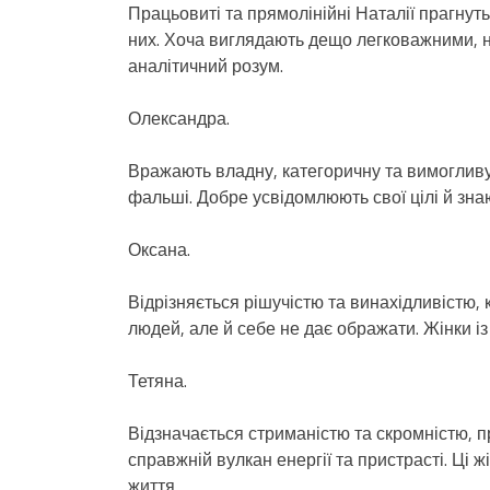
Працьовиті та прямолінійні Наталії прагнуть
них. Хоча виглядають дещо легковажними, н
аналітичний розум.
Олександра.
Вражають владну, категоричну та вимогливу 
фальші. Добре усвідомлюють свої цілі й знаю
Оксана.
Відрізняється рішучістю та винахідливістю,
людей, але й себе не дає ображати. Жінки із
Тетяна.
Відзначається стриманістю та скромністю, пр
справжній вулкан енергії та пристрасті. Ці ж
життя.