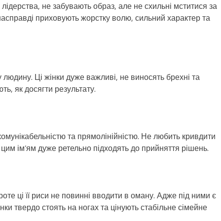
 лідерства, не забувають образ, але не схильні мститися за
асправді приховують жорстку волю, сильний характер та
людину. Ці жінки дуже важливі, не виносять брехні та
ть, як досягти результату.
 комунікабельністю та прямолінійністю. Не любить кривдити
 цим ім’ям дуже ретельно підходять до прийняття рішень.
оте ці її риси не повинні вводити в оману. Адже під ними є
інки твердо стоять на ногах та цінують стабільне сімейне