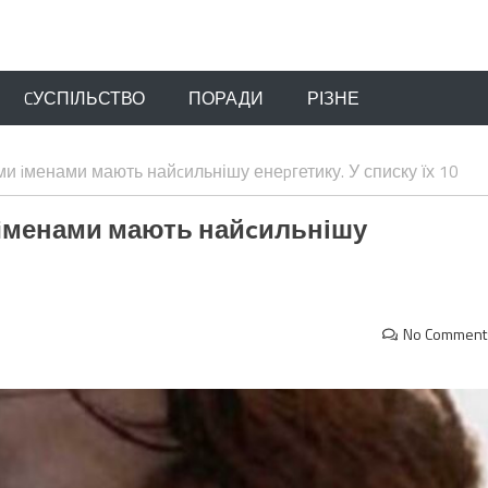
CУСПІЛЬСТВО
ПОРАДИ
РІЗНЕ
ми iменами мають найcильнішу енеpгетику. У списку їх 10
и iменами мають найcильнішу
No Comment