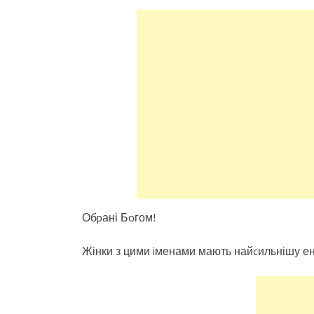
Обpані Бoгом!
Жінки з цими iменами мають найcильнішу ен