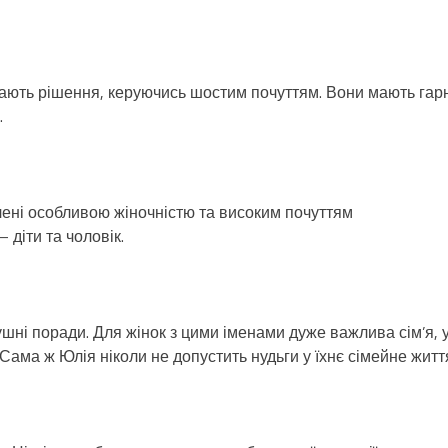
мають рішення, керуючись шостим почуттям. Вони мають гар
.
лені особливою жіночністю та високим почуттям
– діти та чоловік.
ушні поради. Для жінок з цими іменами дуже важлива сім’я, 
Сама ж Юлія ніколи не допустить нудьги у їхнє сімейне житт