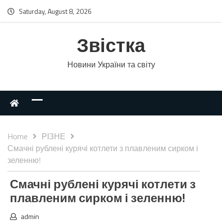
Saturday, August 8, 2026
Звістка
Новини України та світу
Home
РІЗНЕ
Смачні рублені курячі котлети з плавленим сирком і
зеленню!
Смачні рублені курячі котлети з
плавленим сирком і зеленню!
admin