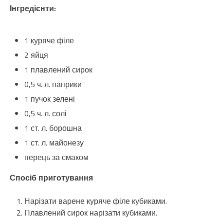
Інгредієнти:
1 куряче філе
2 яйця
1 плавлений сирок
0,5 ч. л. паприки
1 пучок зелені
0,5 ч. л. солі
1 ст. л. борошна
1 ст. л. майонезу
перець за смаком
Спосіб приготування
Нарізати варене куряче філе кубиками.
Плавлений сирок нарізати кубиками.