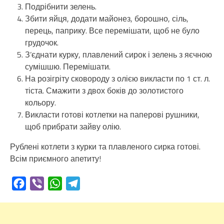
Подрібнити зелень.
Збити яйця, додати майонез, борошно, сіль,
перець, паприку. Все перемішати, щоб не було
грудочок.
З’єднати курку, плавлений сирок і зелень з яєчною
сумішшю. Перемішати.
На розігріту сковороду з олією викласти по 1 ст. л.
тіста. Смажити з двох боків до золотистого
кольору.
Викласти готові котлетки на паперові рушники,
щоб прибрати зайву олію.
Рублені котлети з курки та плавленого сирка готові.
Всім приємного апетиту!
Facebook
Viber
WhatsApp
Telegram