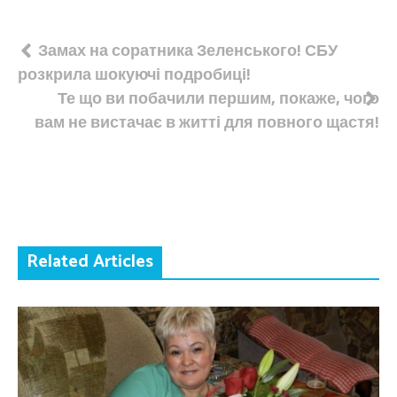
Навігація
Замах на соратника Зеленського! СБУ
розкрила шокуючі подробиці!
записів
Те що ви побачили першим, покаже, чого
вам не вистачає в житті для повного щастя!
Related Articles