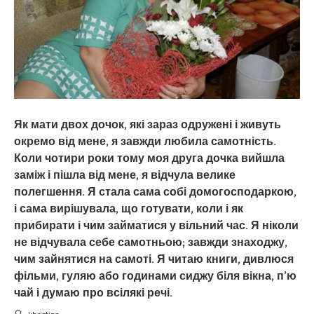
Як мати двох дочок, які зараз одружені і живуть
окремо від мене, я завжди любила самотність.
Коли чотири роки тому моя друга дочка вийшла
заміж і пішла від мене, я відчула велике
полегшення. Я стала сама собі домогосподаркою,
і сама вирішувала, що готувати, коли і як
прибирати і чим займатися у вільний час. Я ніколи
не відчувала себе самотньою; завжди знаходжу,
чим зайнятися на самоті. Я читаю книги, дивлюся
фільми, гуляю або годинами сиджу біля вікна, п’ю
чай і думаю про всілякі речі.