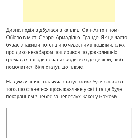
Дивна подія відбулася в каплиці Сан-Антоніном-
Обіспо в місті Серро-Армадільо-Гранде. Як це часто
буває з такими потенційно чудесними подіями, слух
про диво незабаром поширився по довколишніх
громадах, і люди почали сходитися до церкви, щоб
помолитися біля статуї, що плаче.
На думку вірян, плачуча статуя може бути ознакою
того, що станеться щось жахливе у світі та це буде
покаранням з небес за непослух Закону Божому.