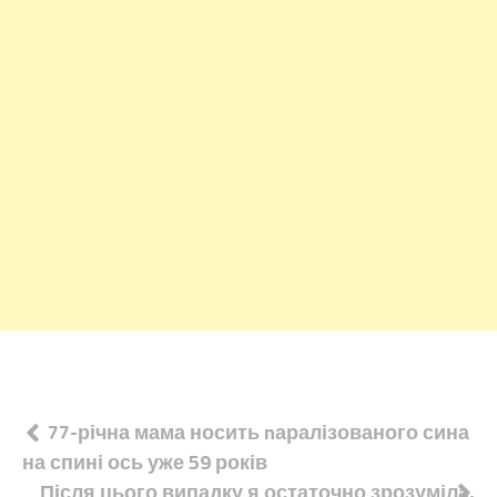
Навігація
77-річна мама носить nаралізованого сина
на спині ось уже 59 років
записів
Після цього випадку я остаточно зрозуміла,