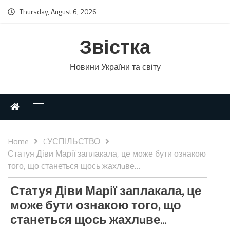
Thursday, August 6, 2026
Звістка
Новини України та світу
Home
CУСПІЛЬСТВО
Статуя Діви Марії заплакала, це може бути ознакою
того, що станеться щось жахлuве…
Статуя Діви Марії заплакала, це
може бути ознакою того, що
станеться щось жахлuве…