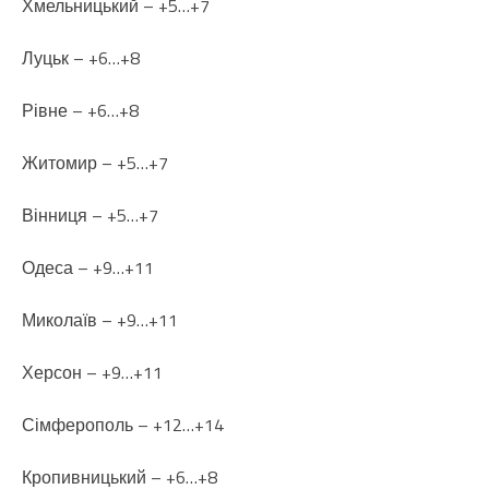
Хмельницький – +5…+7
Луцьк – +6…+8
Рівне – +6…+8
Житомир – +5…+7
Вінниця – +5…+7
Одеса – +9…+11
Миколаїв – +9…+11
Херсон – +9…+11
Сімферополь – +12…+14
Кропивницький – +6…+8