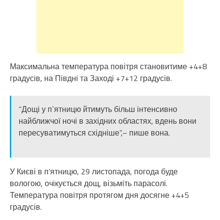
Максимальна температура повітря становитиме +4+8
градусів, на Півдні та Заході +7+12 градусів.
“Дощі у п`ятницю йтимуть більш інтенсивно
найближчої ночі в західних областях, вдень вони
пересуватимуться східніше”,– пише вона.
У Києві в п’ятницю, 29 листопада, погода буде
вологою, очікується дощ, візьміть парасолі.
Температура повітря протягом дня досягне +4+5
градусів.