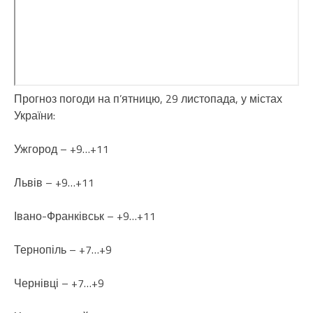
Прогноз погоди на п’ятницю, 29 листопада, у містах
України:
Ужгород – +9…+11
Львів – +9…+11
Івано-Франківськ – +9…+11
Тернопіль – +7…+9
Чернівці – +7…+9