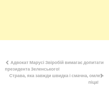
Навігація
Адвокат Марусі Звіробій вимагає допитати
президента Зеленського!
записів
Страва, яка завжди швидка і смачна, омлет-
піца!