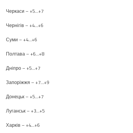
Черкаси – +5…+7
Чернігів – +4…+6
Суми – +4…+6
Полтава – +6…+8
Дніпро – +5…+7
Запоріжжя – +7…+9
Донецьк – +5…+7
Луганськ – +3…+5
Харків – +4…+6