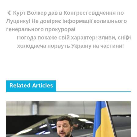
Навігація
Курт Волкер дав в Конгресі свідчення по
Луценку! Не довіряє інформації колишнього
записів
генерального прокурора!
Погода покаже свій характер! Зливи, сніг і
холоднеча порвуть Україну на частини!
Related Articles