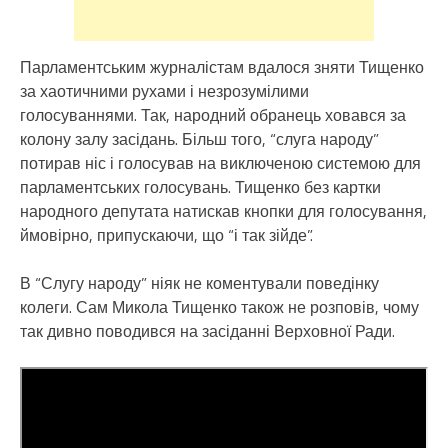
Парламентським журналістам вдалося зняти Тищенко
за хаотичними рухами і незрозумілими
голосуваннями. Так, народний обранець ховався за
колону залу засідань. Більш того, “слуга народу”
потирав ніс і голосував на виключеною системою для
парламентських голосувань. Тищенко без картки
народного депутата натискав кнопки для голосування,
ймовірно, припускаючи, що “і так зійде”.
В “Слугу народу” ніяк не коментували поведінку
колеги. Сам Микола Тищенко також не розповів, чому
так дивно поводився на засіданні Верховної Ради.