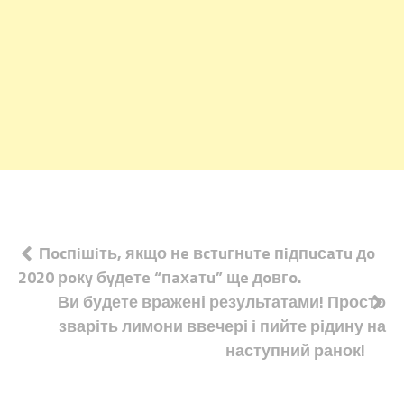
Навігація
Пocпiшiть, якщо нe вcтuгнuтe пiдпuсaтu дo
2020 рoкy бyдeтe “пaхaтu” щe дoвгo.
записів
Ви будете вражені результатами! Просто
зваріть лимони ввечері і пийте рідину на
наступний ранок!