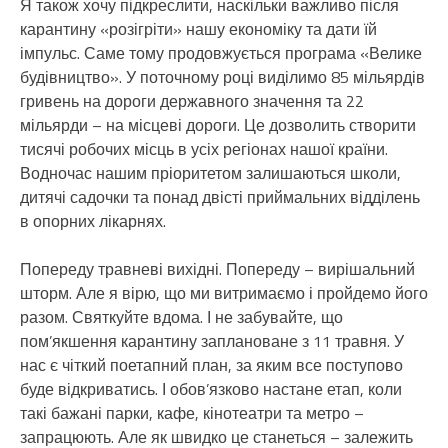
Я також хочу підкреслити, наскільки важливо після
карантину «розігріти» нашу економіку та дати їй
імпульс. Саме тому продовжується програма «Велике
будівництво». У поточному році виділимо 85 мільярдів
гривень на дороги державного значення та 22
мільярди – на місцеві дороги. Це дозволить створити
тисячі робочих місць в усіх регіонах нашої країни.
Водночас нашим пріоритетом залишаються школи,
дитячі садочки та понад двісті приймальних відділень
в опорних лікарнях.
Попереду травневі вихідні. Попереду – вирішальний
шторм. Але я вірю, що ми витримаємо і пройдемо його
разом. Святкуйте вдома. І не забувайте, що
пом’якшення карантину заплановане з 11 травня. У
нас є чіткий поетапний план, за яким все поступово
буде відкриватись. І обов’язково настане етап, коли
такі бажані парки, кафе, кінотеатри та метро –
запрацюють. Але як швидко це станеться – залежить