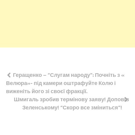
Навігація
Геращенко – “Слугам народу”: Почніть з «
Велюра»- під камери оштрафуйте Колю і
записів
виженіть його зі своєї фракції.
Шмигаль зробив термінову заяву! Доповів
Зеленському! “Скоро все зміниться”!