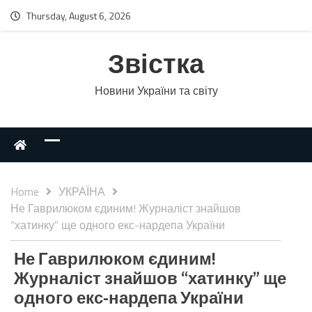
Thursday, August 6, 2026
Звістка
Новини України та світу
Home
УКРАЇНА
Не Гаврилюком єдиним! Журналіст знайшов
“хатинку” ще одного екс-нардепа України
Не Гаврилюком єдиним!
Журналіст знайшов “хатинку” ще
одного екс-нардепа України