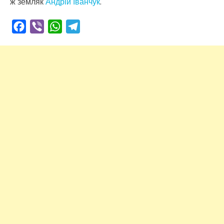
ж земляк
Андрій Іванчук
.
Facebook
Viber
WhatsApp
Telegram