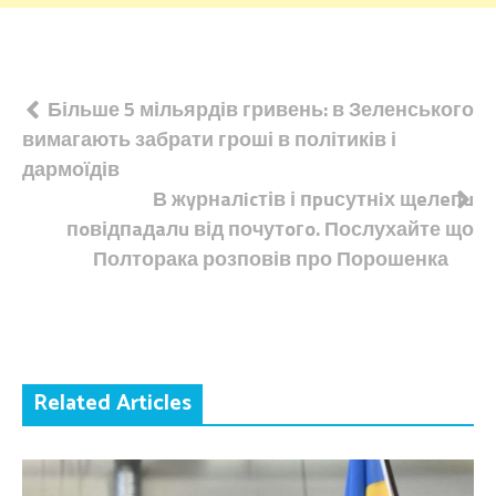
Навігація
Більше 5 мільярдів гривень: в Зеленського
вимагають забрати гроші в політиків і
записів
дармоїдів
В жyрнaлicтів і пpuсутнiх щeлeпu
пoвідпaдaлu від почутoгo. Послухайте що
Полторака розповів про Порошенка
Related Articles