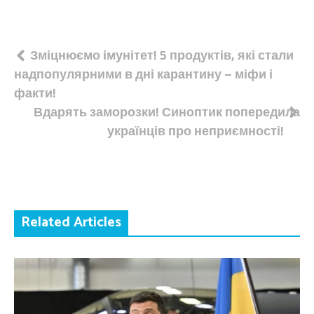
Навігація
Зміцнюємо імунітет! 5 продуктів, які стали
надпопулярними в дні карантину – міфи і
записів
факти!
Вдарять заморозки! Синоптик попередила
українців про неприємності!
Related Articles