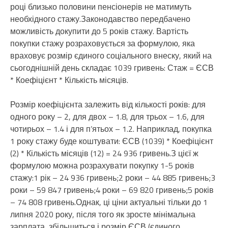
році близько половини пенсіонерів не матимуть
необхідного стажу.Законодавство передбачено
можливість докупити до 5 років стажу. Вартість
покупки стажу розраховується за формулою, яка
враховує розмір єдиного соціального внеску, який на
сьогоднішній день складає 1039 гривень: Стаж = ЄСВ
* Коефіцієнт * Кількість місяців.
Розмір коефіцієнта залежить від кількості років: для
одного року – 2, для двох – 1.8, для трьох – 1.6, для
чотирьох – 1.4 і для п’ятьох – 1.2. Наприклад, покупка
1 року стажу буде коштувати: ЄСВ (1039) * Коефіцієнт
(2) * Кількість місяців (12) = 24 936 гривень.З цієї ж
формулою можна розрахувати покупку 1-5 років
стажу:1 рік – 24 936 гривень;2 роки – 44 885 гривень;3
роки – 59 847 гривень;4 роки – 69 820 гривень;5 років
– 74 808 гривень.Однак, ці ціни актуальні тільки до 1
липня 2020 року, після того як зросте мінімальна
зарплата, збільшиться і розмір ЄСВ (єдиного