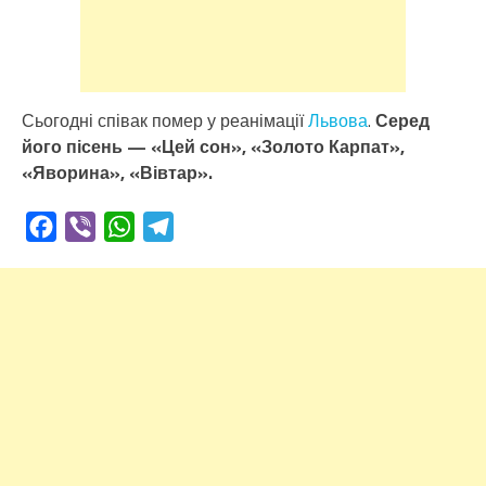
Сьогодні співак помер у реанімації
Львова
.
Серед
його пісень — «Цей сон», «Золото Карпат»,
«Яворина», «Вівтар».
Facebook
Viber
WhatsApp
Telegram