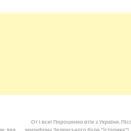
От і все! Порошенко втік з України. Піс
и, яка
марафону Зеленського була “істерика”!