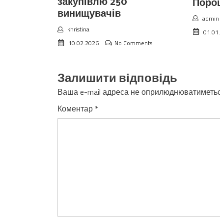
закупівлю 250
Поро
винищувачів
admin
khristina
01.01
10.02.2026
No Comments
Залишити відповідь
Ваша e-mail адреса не оприлюднюватиметьс
Коментар
*