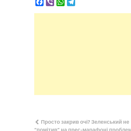
Facebook
Viber
WhatsApp
Telegram
Навігація
Просто закрив очі? Зеленський не
записів
“помітив” на прес-марафоні проблем