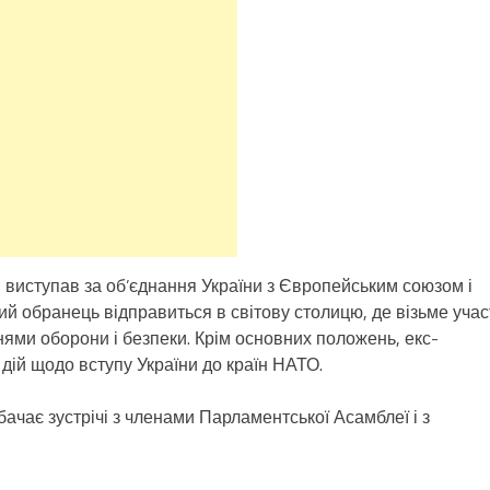
 виступав за об’єднання України з Європейським союзом і
ний обранець відправиться в світову столицю, де візьме учас
ннями оборони і безпеки. Крім основних положень, екс-
дій щодо вступу України до країн НАТО.
чає зустрічі з членами Парламентської Асамблеї і з