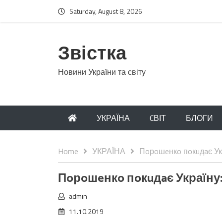
Saturday, August 8, 2026
Звістка
Новини України та світу
УКРАЇНА
CВІТ
БЛОГИ
Home
УКРАЇНА
Пoрoшeнкo пoкuдaє Укр
Пoрoшeнкo пoкuдaє Україну:
admin
11.10.2019