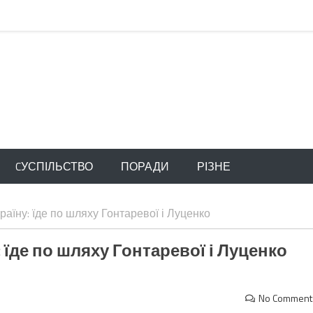
CУСПІЛЬСТВО
ПОРАДИ
РІЗНЕ
аїну: їде по шляху Гонтаревої і Луценко
 їде по шляху Гонтаревої і Луценко
No Comment