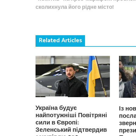
сколихнула його рідне місто!
Related Articles
Україна будує
Із но
найпотужніші Повітряні
посла
сили в Європі:
зверн
Зеленський підтвердив
прези