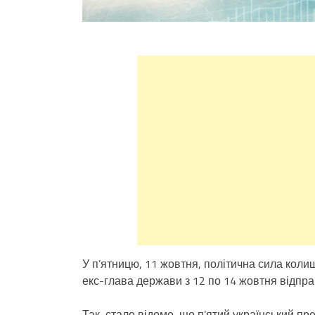
У п’ятницю, 11 жовтня, політична сила кол
екс-глава держави з 12 по 14 жовтня відпра
Так, стало відомо, що п’ятий український пр