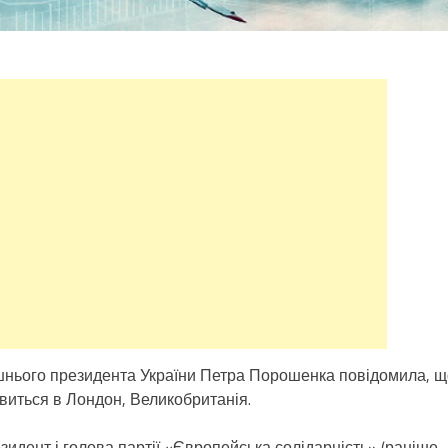
ишнього президента України Петра Порошенка повідомила, щ
виться в Лондон, Великобританія.
езидент і голова партії «Європейська солідарність» (раніше