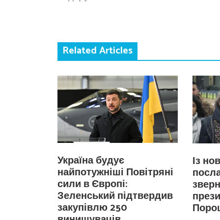
Related Articles
Україна будує
Із но
найпотужніші Повітряні
посла
сили в Європі:
зверн
Зеленський підтвердив
прези
закупівлю 250
Поро
винищувачів