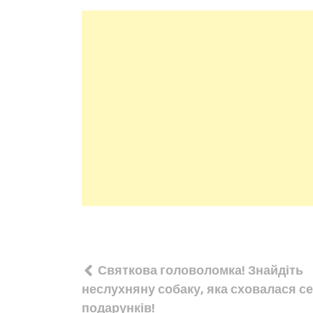
Навігація
Святкова головоломка! Знайдіть
записів
неслухняну собаку, яка сховалася с
подарунків!