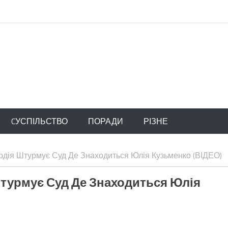
CУСПІЛЬСТВО
ПОРАДИ
РІЗНЕ
рдія Штурмує Суд Де Знаходиться Юлія Кузьменко (ВІДЕО)
Штурмує Суд Де Знаходиться Юлія