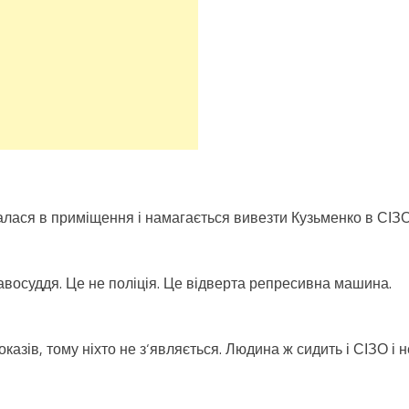
валася в приміщення і намагається вивезти Кузьменко в СІЗО
авосуддя. Це не поліція. Це відверта репресивна машина.
казів, тому ніхто не з‘являється. Людина ж сидить і СІЗО і н