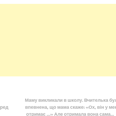
Маму викликали в школу. Вчителька бу
еред
впевнена, що мама скаже: «Ох, він у ме
отримає …» Але отримала вона сама…