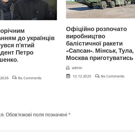
Офіційно розпочато
ворічним
виробництво
нням до українців
балістичної ракети
увся п’ятий
«Сапсан». Мінськ, Тула,
дент Петро
Москва приготуватись
шенко.
admin
12.12.2025
No Comments
.2026
No Comments
я.
Обов’язкові поля позначені
*