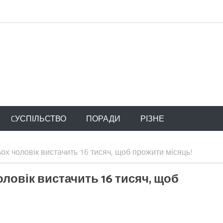
CУСПІЛЬСТВО
ПОРАДИ
РІЗНЕ
ьох чоловік вистачить 16 тисяч, щоб прожити місяць!
оловік вистачить 16 тисяч, щоб