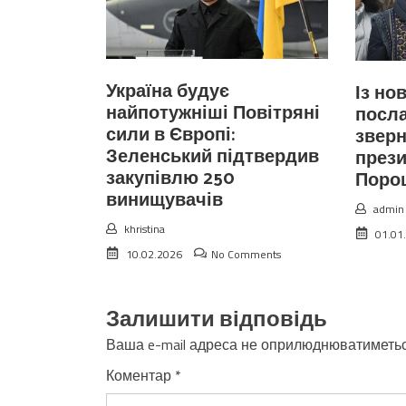
Україна будує
Із но
найпотужніші Повітряні
посла
сили в Європі:
зверн
Зеленський підтвердив
прези
закупівлю 250
Поро
винищувачів
admin
khristina
01.01
10.02.2026
No Comments
Залишити відповідь
Ваша e-mail адреса не оприлюднюватиметьс
Коментар
*