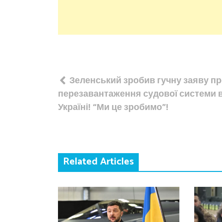
Навігація
Зеленський зробив гучну заяву п
записів
перезавантаження судової системи 
Україні! “Ми це зробимо”!
Related Articles