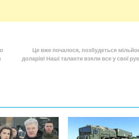
ро
Це вже почалося, позбудеться мільйо
в
доларів! Наші таланти взяли все у свої рук