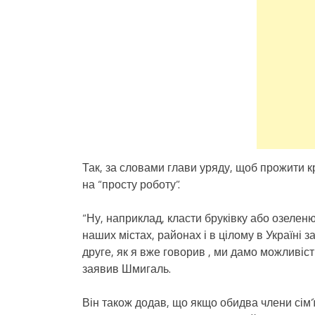
Так, за словами глави уряду, щоб прожити к
на “просту роботу”.
“Ну, наприклад, класти бруківку або озелен
наших містах, районах і в цілому в Україні за
друге, як я вже говорив , ми дамо можливіст
заявив Шмигаль.
Він також додав, що якщо обидва члени сім’ї