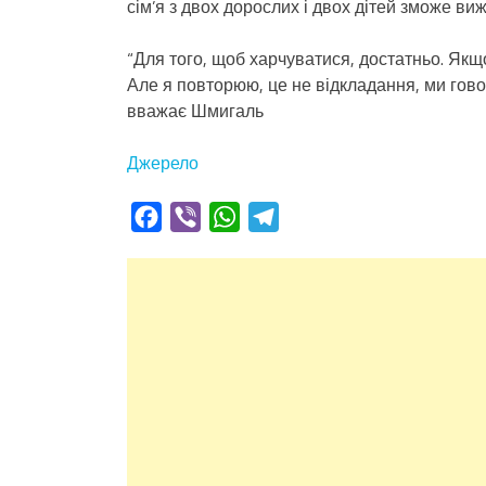
сім’я з двох дорослих і двох дітей зможе виж
“Для того, щоб харчуватися, достатньо. Якщо
Але я повторюю, це не відкладання, ми гово
вважає Шмигаль
Джерело
Facebook
Viber
WhatsApp
Telegram