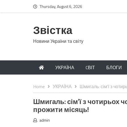
Thursday, August 6, 2026
Звістка
Новини України та світу
УКРАЇНА
CВІТ
БЛОГИ
Home
УКРАЇНА
Шмигаль: сім’ї з чотир
Шмигаль: сім’ї з чотирьох ч
прожити місяць!
admin