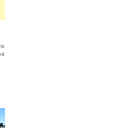
на
и!