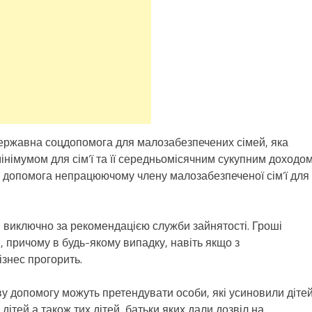
ержавна соцдопомога для малозабезпечених сімей, яка
інімумом для сім’ї та її середньомісячним сукупним доходом
 допомога непрацюючому члену малозабезпеченої сім’ї для
 виключно за рекомендацією служби зайнятості. Гроші
 причому в будь-якому випадку, навіть якщо з
ізнес прогорить.
ву допомогу можуть претендувати особи, які усиновили діте
дітей а також тих дітей, батьки яких дали дозвіл на