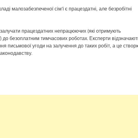
ладі малозабезпеченої сім’ї є працездатні, але безробітні
залучати працездатних непрацюючих (які отримують
ї) до безоплатним тимчасових роботах. Експерти відзначают
я письмової угоди на залучення до таких робіт, а це створ
законодавству.