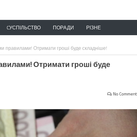
CУСПІЛЬСТВО
ПОРАДИ
РІЗНЕ
и правилами! Отримати гроші буде складніше!
авилами! Отримати гроші буде
No Comment