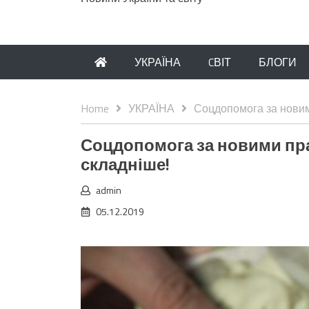
УКРАЇНА
CВІТ
БЛОГИ
Home
УКРАЇНА
Соцдопомога за новим
Соцдопомога за новими пр
складніше!
admin
05.12.2019