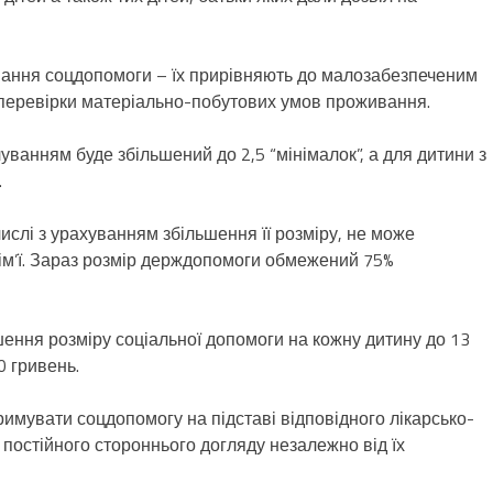
ання соцдопомоги – їх прирівняють до малозабезпеченим
у перевірки матеріально-побутових умов проживання.
луванням буде збільшений до 2,5 “мінімалок”, а для дитини з
.
слі з урахуванням збільшення її розміру, не може
ім’ї. Зараз розмір держдопомоги обмежений 75%
ення розміру соціальної допомоги на кожну дитину до 13
0 гривень.
римувати соцдопомогу на підставі відповідного лікарсько-
 постійного стороннього догляду незалежно від їх