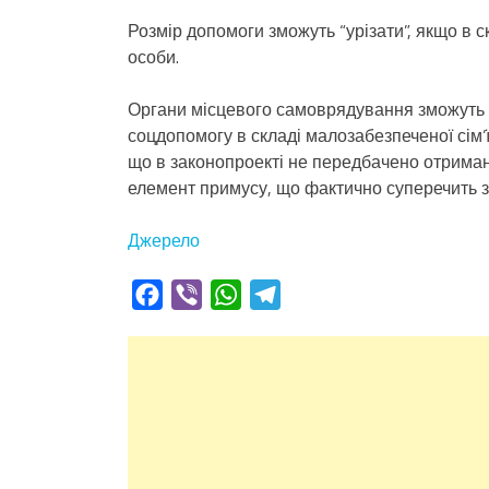
Розмір допомоги зможуть “урізати”, якщо в ск
особи.
Органи місцевого самоврядування зможуть 
соцдопомогу в складі малозабезпеченої сім’
що в законопроекті не передбачено отриманн
елемент примусу, що фактично суперечить 
Джерело
Facebook
Viber
WhatsApp
Telegram