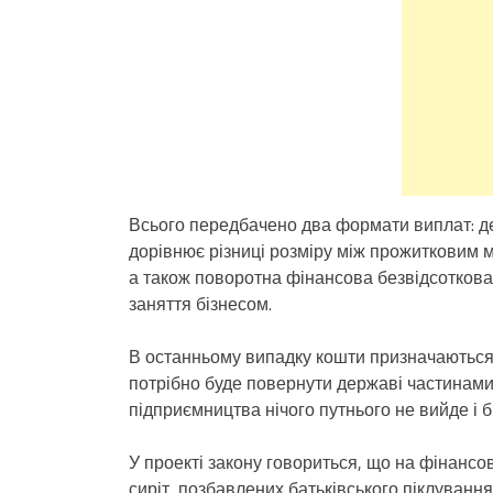
Всього передбачено два формати виплат: д
дорівнює різниці розміру між прожитковим м
а також поворотна фінансова безвідсоткова
заняття бізнесом.
В останньому випадку кошти призначаються
потрібно буде повернути державі частинами,
підприємництва нічого путнього не вийде і б
У проекті закону говориться, що на фінансо
сиріт, позбавлених батьківського піклування 