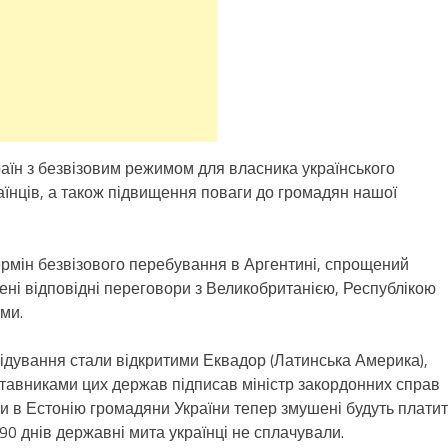
раїн з безвізовим режимом для власника українського
раїнців, а також підвищення поваги до громадян нашої
термін безвізового перебування в Аргентині, спрощений
ені відповідні переговори з Великобританією, Республікою
ми.
двідування стали відкритими Еквадор (Латинська Америка),
дставниками цих держав підписав міністр закордонних справ
зи в Естонію громадяни України тепер змушені будуть платит
 90 днів державні мита українці не сплачували.