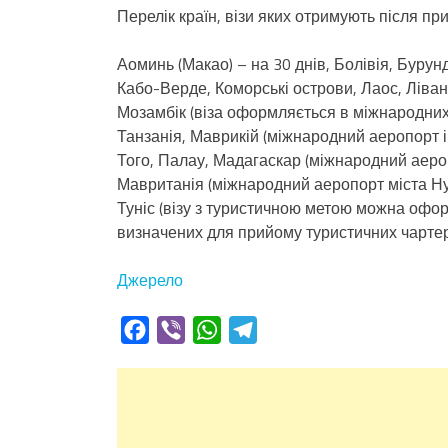
Перелік країн, візи яких отримують після при
Аоминь (Макао) – на 30 днів, Болівія, Бурунд
Кабо-Верде, Коморські острови, Лаос, Ліван
Мозамбік (віза оформляється в міжнародних 
Танзанія, Маврикій (міжнародний аеропорт і
Того, Палау, Мадагаскар (міжнародний аероп
Мавританія (міжнародний аеропорт міста Нуак
Туніс (візу з туристичною метою можна офор
визначених для прийому туристичних чартер
Джерело
Facebook
Viber
WhatsApp
Telegram