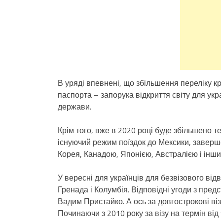
В уряді впевнені, що збільшення переліку к
паспорта – запорука відкриття світу для ук
держави.
Крім того, вже в 2020 році буде збільшено 
існуючий режим поїздок до Мексики, заверш
Корея, Канадою, Японією, Австралією і інши
У вересні для українців для безвізового ві
Гренада і Колумбія. Відповідні угоди з пре
Вадим Пристайко. А ось за довгострокові ві
Починаючи з 2010 року за візу на термін від