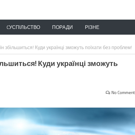
CУСПІЛЬСТВО
ПОРАДИ
РІЗНЕ
їн збільшиться! Куди українці зможуть поїхати без проблем!
ільшиться! Куди українці зможуть
No Comment