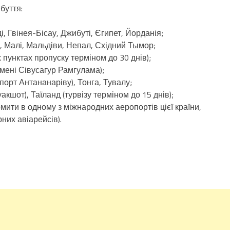
буття:
і, Гвінея-Бісау, Джибуті, Єгипет, Йорданія;
, Малі, Мальдіви, Непал, Східний Тымор;
пунктах пропуску терміном до 30 днів);
мені Сівусагур Рамгулама);
орт Антананаріву), Тонга, Тувалу;
шот), Таїланд (турвізу терміном до 15 днів);
мити в одному з міжнародних аеропортів цієї країни,
них авіарейсів).