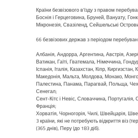
Країни безвізового в’їзду з правом перебува
Боснія і Герцеговина, Бруней, Вануату, Гонкон
Мікронезія, Свазіленд, Сейшельські Острови
66 безвізових держав з періодом перебуванн
Албанія, Андорра, Аргентина, Австрія, Азер
Ватикан, Гаїті, Гватемала, Німеччина, Гондура
Іспанія, Італія, Казахстан, Кіпр, Киргизстан
Македонія, Мальта, Молдова, Монако, Монгол
Палестина, Панама, Парагвай, Польща, Чехі
Сенегал;
Сент-Кітс і Невіс, Словаччина, Португалія, 
Франція;
Хорватія, Чорногорія, Чилі, Швейцарія, Швец
3 країни, які не потребують відкриття віз (те
(365 днів), Перу (до 183 діб).