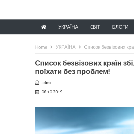
УКРАЇНА
CВІТ
БЛОГИ
Home
УКРАЇНА
Список безвізових кра
Список безвізових країн зб
поїхати без проблем!
admin
06.10.2019