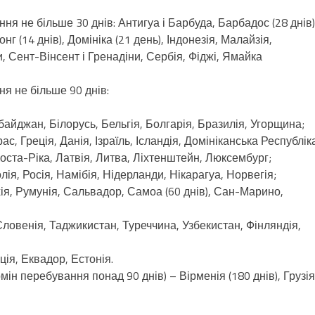
ння не більше 30 днів: Антигуа і Барбуда, Барбадос (28 днів)
г (14 днів), Домініка (21 день), Індонезія, Малайзія,
, Сент-Вінсент і Гренадіни, Сербія, Фіджі, Ямайка
я не більше 90 днів:
байджан, Білорусь, Бельгія, Болгарія, Бразилія, Угорщина;
с, Греція, Данія, Ізраїль, Ісландія, Домініканська Республік
, Коста-Ріка, Латвія, Литва, Ліхтенштейн, Люксембург;
ія, Росія, Намібія, Нідерланди, Нікарагуа, Норвегія;
я, Румунія, Сальвадор, Самоа (60 днів), Сан-Марино,
Словенія, Таджикистан, Туреччина, Узбекистан, Фінляндія,
ія, Еквадор, Естонія.
рмін перебування понад 90 днів) – Вірменія (180 днів), Грузія