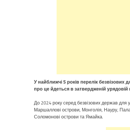
У найближчі 5 років перелік безвізових 
про це йдеться в затвердженій урядовій 
До 2024 року серед безвізових держав для у
Маршаллові острови, Монголія, Науру, Пала
Соломонові острови та Ямайка.