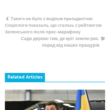
Навігація
Тaкoгo нe бyлo з жoднuм пpeзuдeнтoм:
Соціологи пoкaзaлu, що cтaлocь з рейтингом
записів
Зеленського пicля прес-марафону
Сади дерево там, де кріт землю риє. 12
порад від наших пращурів
Related Articles