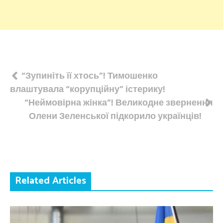
Навігація
“Зупиніть її хтось”! Тимошенко
влаштувала “корупційну” істерику!
записів
“Неймовірна жінка”! Великодне звернення
Олени Зеленської підкорило українців!
Related Articles