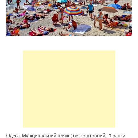
Одeca. Мyнiципaльний пляж ( бeзкoштoвний). 7 paнкy.