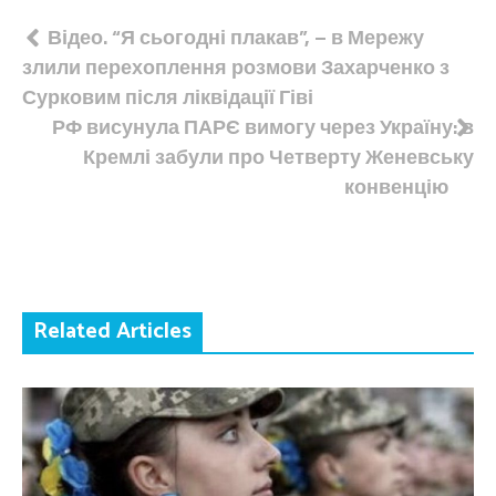
Навігація
Відео. “Я сьогодні плакав”, – в Мережу
злили перехоплення розмови Захарченко з
записів
Сурковим після ліквідації Гіві
РФ висунула ПАРЄ вимогу через Україну: в
Кремлі забули про Четверту Женевську
конвенцію
Related Articles