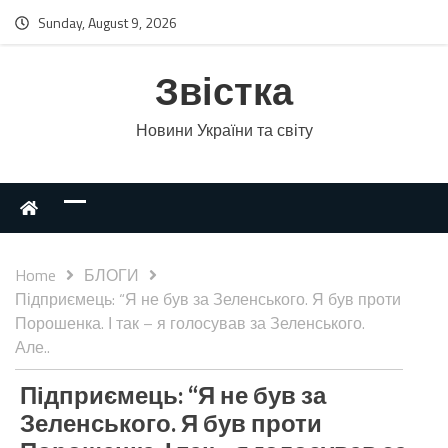
Sunday, August 9, 2026
Звістка
Новини України та світу
Home
БЛОГИ
Підприємець: “Я не був за Зеленського. Я був проти
Порошенка. І так – я голосував за Зеленського.
Але..
Підприємець: “Я не був за
Зеленського. Я був проти