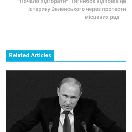
“Почало підгорати”: Тягнибок відповів на
істерику Зеленського через протести
місцевих рад
Related Articles