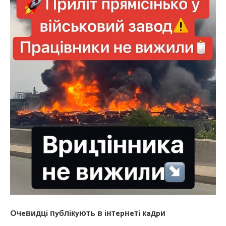
Oчeвидцi пyблiкyють в iнтepнeтi кaдpи