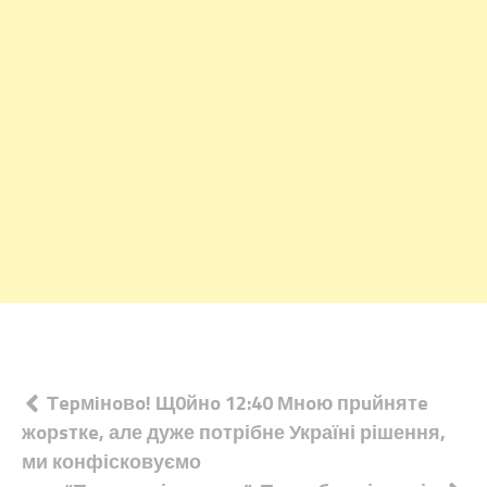
Навігація
Тepмiнoвo! Щ0йнo 12:40 Мнoю прuйнятe
жoрsткe, але дуже потрібне Україні рішення,
записів
ми конфісковуємо