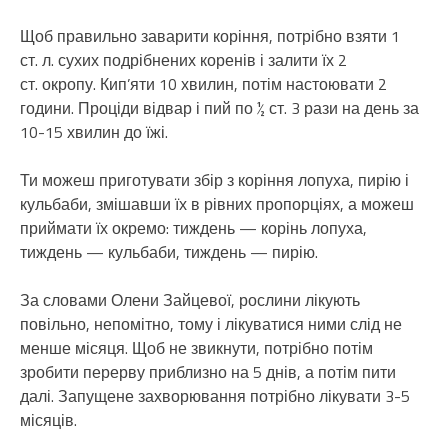
Щоб правильно заварити коріння, потрібно взяти 1
ст. л. сухих подрібнених коренів і залити їх 2
ст. окропу. Кип’яти 10 хвилин, потім настоювати 2
години. Проціди відвар і пий по ½ ст. 3 рази на день за
10-15 хвилин до їжі.
Ти можеш приготувати збір з коріння лопуха, пирію і
кульбаби, змішавши їх в рівних пропорціях, а можеш
приймати їх окремо: тиждень — корінь лопуха,
тиждень — кульбаби, тиждень — пирію.
За словами Олени Зайцевої, рослини лікують
повільно, непомітно, тому і лікуватися ними слід не
менше місяця. Щоб не звикнути, потрібно потім
зробити перерву приблизно на 5 днів, а потім пити
далі. Запущене захворювання потрібно лікувати 3-5
місяців.