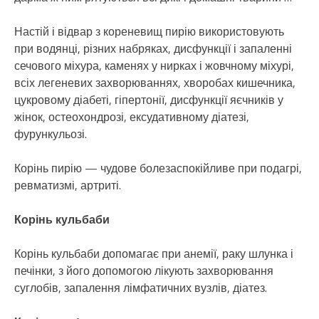
Настій і відвар з кореневищ пирію використовують
при водянці, різних набряках, дисфункції і запаленні
сечового міхура, каменях у нирках і жовчному міхурі,
всіх легеневих захворюваннях, хворобах кишечника,
цукровому діабеті, гіпертонії, дисфункції яєчників у
жінок, остеохондрозі, ексудативному діатезі,
фурункульозі.
Корінь пирію — чудове болезаспокійливе при подагрі,
ревматизмі, артриті.
Корінь кульбаби
Корінь кульбаби допомагає при анемії, раку шлунка і
печінки, з його допомогою лікують захворювання
суглобів, запалення лімфатичних вузлів, діатез.