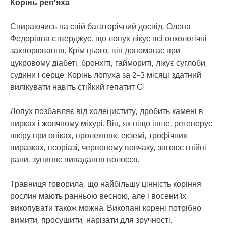
Корінь реп’яха
Спираючись на свій багаторічний досвід, Олена
Федорівна стверджує, що лопух лікує всі онкологічні
захворювання. Крім цього, він допомагає при
цукровому діабеті, бронхіті, гаймориті, лікує суглоби,
судини і серце. Корінь лопуха за 2-3 місяці здатний
вилікувати навіть стійкий гепатит С!
Лопух позбавляє від холециститу, дробить камені в
нирках і жовчному міхурі. Він, як ніщо інше, регенерує
шкіру при опіках, пролежнях, екземі, трофічних
виразках, псоріазі, червоному вовчаку, загоює гнійні
рани, зупиняє випадання волосся.
Травниця говорила, що найбільшу цінність коріння
рослин мають ранньою весною, але і восени їх
викопувати також можна. Викопані корені потрібно
вимити, просушити, нарізати для зручності.