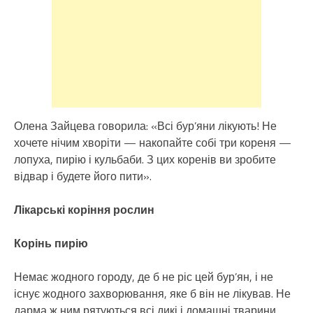
Олена Зайцева говорила: «Всі бур’яни лікують! Не
хочете нічим хворіти — накопайте собі три кореня —
лопуха, пирію і кульбаби. З цих коренів ви зробите
відвар і будете його пити».
Лікарські коріння рослин
Корінь пирію
Немає жодного городу, де б не ріс цей бур’ян, і не
існує жодного захворювання, яке б він не лікував. Не
дарма ж ним рятуються всі дикі і домашні тварини …