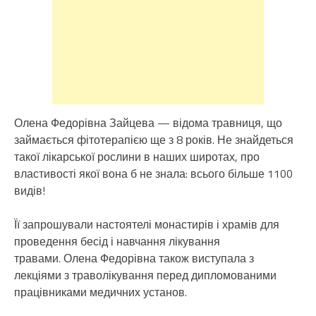
Олена Федорівна Зайцева — відома травниця, що
займається фітотерапією ще з 8 років. Не знайдеться
такої лікарської рослини в наших широтах, про
властивості якої вона б не знала: всього більше 1100
видів!
Її запрошували настоятелі монастирів і храмів для
проведення бесід і навчання лікування
травами. Олена Федорівна також виступала з
лекціями з траволікування перед дипломованими
працівниками медичних установ.