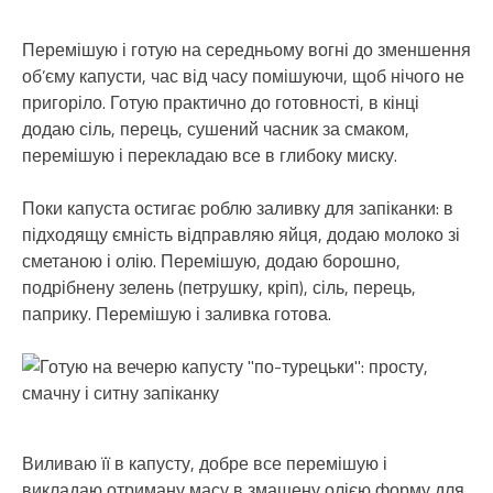
Перемішую і готую на середньому вогні до зменшення
об’єму капусти, час від часу помішуючи, щоб нічого не
пригоріло. Готую практично до готовності, в кінці
додаю сіль, перець, сушений часник за смаком,
перемішую і перекладаю все в глибоку миску.
Поки капуста остигає роблю заливку для запіканки: в
підходящу ємність відправляю яйця, додаю молоко зі
сметаною і олію. Перемішую, додаю борошно,
подрібнену зелень (петрушку, кріп), сіль, перець,
паприку. Перемішую і заливка готова.
Виливаю її в капусту, добре все перемішую і
викладаю отриману масу в змащену олією форму для