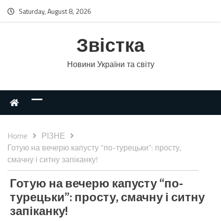
Saturday, August 8, 2026
Звістка
Новини України та світу
Home
РІЗНЕ
Готую на вечерю капусту “по-турецьки”: просту,
смачну і ситну запіканку!
Готую на вечерю капусту “по-
турецьки”: просту, смачну і ситну
запіканку!