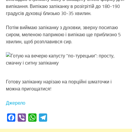
випікання. Випікаю запіканку в розігрітій до 180-190
градусів духовці близько 30-35 хвилин.
Потім виймаю запіканку з духовки, зверху посипаю
сиром, меленою паприкою і випікаю ще приблизно 5
хвилин, щоб розплавився сир.
Готову запіканку нарізаю на порційні шматочки і
можна пригощатися!
Джерело
Facebook
Viber
WhatsApp
Telegram