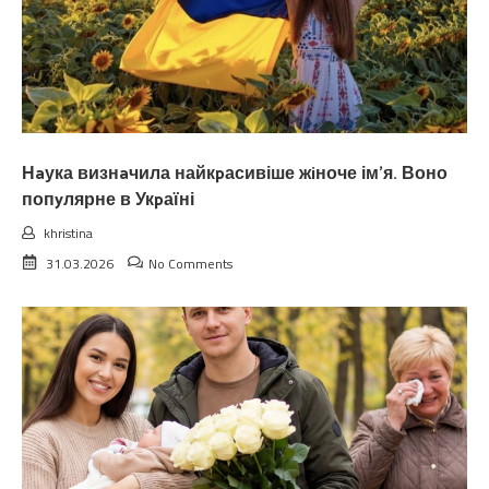
Нaука визнaчила найкpасивіше жiноче ім’я. Воно
попyлярне в Укpаїні
khristina
31.03.2026
No Comments